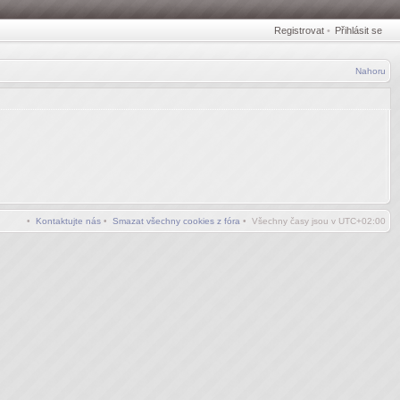
Registrovat
•
Přihlásit se
Nahoru
•
Kontaktujte nás
•
Smazat všechny cookies z fóra
• Všechny časy jsou v
UTC+02:00