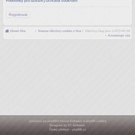
Podmínky pro užívání
|
Ochrana soukromí
Registrovat
Obsah fóra
•
Smazat všechny cookies z fóra
• Všechny časy jsou v
UTC+02:00
•
Kontaktujte nás
Založeno na
phpBB
® Forum Software © phpBB Limited
Designed by
ST Software
.
Český překlad –
phpBB.cz