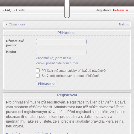
•
FAQ
•
Hledat
Registrovat
Přihlásit se
•
Obsah fóra
Nahoru
Přihlásit se
Uživatelské
jméno:
Heslo:
Zapomněl(a) jsem heslo
Znovu poslat aktivační e-mail
Přihlásit mě automaticky při každé návštěvě
Skrýt můj online stav pro toto přihlášení
Registrovat
Pro přihlášení musíte být registrován. Registrace trvá jen pár vteřin a dává
vám mnohem větší možnosti. Administrátor fóra též může dávat rozšířené
pravomoci registrovaným uživatelům. Před registrací se ujistěte, že jste se
obeznámili s našimi podmínkami pro použití a s dalšími pravidly a
ujednáními. Také se ujistěte, že si přečtete jakákoliv pravidla, která se na
fóru objeví.