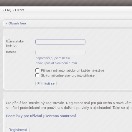
•
FAQ
•
Hledat
Obsah fóra
Uživatelské
jméno:
Heslo:
Zapomněl(a) jsem heslo
Znovu poslat aktivační e-mail
Přihlásit mě automaticky při každé návštěvě
Skrýt můj online stav pro toto přihlášení
Pro přihlášení musíte být registrován. Registrace trvá jen pár vteřin a dává vá
s našimi podmínkami pro použití a s dalšími pravidly a ujednáními. Také se ujistět
Podmínky pro užívání
|
Ochrana soukromí
Registrovat