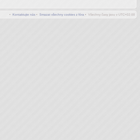
•
Kontaktujte nás
•
Smazat všechny cookies z fóra
• Všechny časy jsou v
UTC+02:00