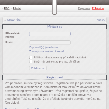
•
FAQ
•
Hledat
Registrovat
Přihlásit se
•
Obsah fóra
Nahoru
Přihlásit se
Uživatelské
jméno:
Heslo:
Zapomněl(a) jsem heslo
Znovu poslat aktivační e-mail
Přihlásit mě automaticky při každé návštěvě
Skrýt můj online stav pro toto přihlášení
Registrovat
Pro přihlášení musíte být registrován. Registrace trvá jen pár vteřin a dává
vám mnohem větší možnosti. Administrátor fóra též může dávat rozšířené
pravomoci registrovaným uživatelům. Před registrací se ujistěte, že jste se
obeznámili s našimi podmínkami pro použití a s dalšími pravidly a
ujednáními. Také se ujistěte, že si přečtete jakákoliv pravidla, která se na
fóru objeví.