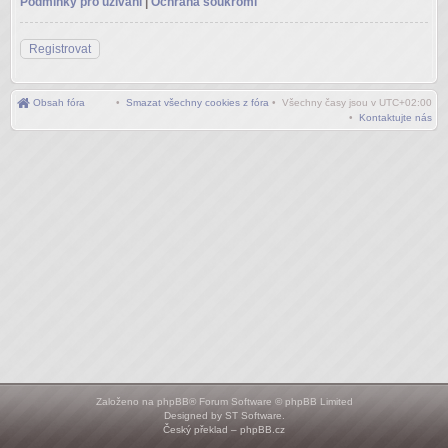
Podmínky pro užívání
|
Ochrana soukromí
Registrovat
Obsah fóra
•
Smazat všechny cookies z fóra
• Všechny časy jsou v
UTC+02:00
•
Kontaktujte nás
Založeno na
phpBB
® Forum Software © phpBB Limited
Designed by
ST Software
.
Český překlad –
phpBB.cz