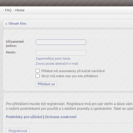
•
FAQ
•
Hledat
Obsah fóra
Uživatelské
jméno:
Heslo:
Zapomněl(a) jsem heslo
Znovu poslat aktivační e-mail
Přihlásit mě automaticky při každé návštěvě
Skrýt můj online stav pro toto přihlášení
Pro přihlášení musíte být registrován. Registrace trvá jen pár vteřin a dává vá
s našimi podmínkami pro použití a s dalšími pravidly a ujednáními. Také se ujistět
Podmínky pro užívání
|
Ochrana soukromí
Registrovat