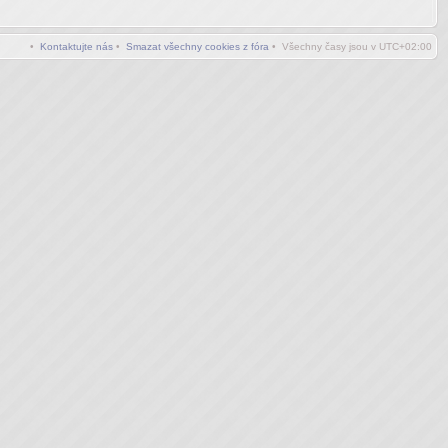
•
Kontaktujte nás
•
Smazat všechny cookies z fóra
• Všechny časy jsou v
UTC+02:00