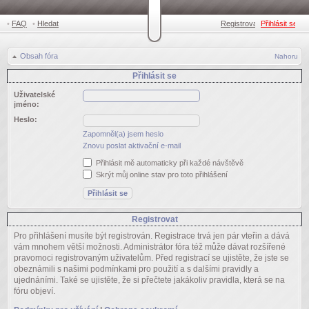
•
FAQ
•
Hledat
Registrovat
Přihlásit se
•
Obsah fóra
Nahoru
Přihlásit se
Uživatelské
jméno:
Heslo:
Zapomněl(a) jsem heslo
Znovu poslat aktivační e-mail
Přihlásit mě automaticky při každé návštěvě
Skrýt můj online stav pro toto přihlášení
Registrovat
Pro přihlášení musíte být registrován. Registrace trvá jen pár vteřin a dává
vám mnohem větší možnosti. Administrátor fóra též může dávat rozšířené
pravomoci registrovaným uživatelům. Před registrací se ujistěte, že jste se
obeznámili s našimi podmínkami pro použití a s dalšími pravidly a
ujednáními. Také se ujistěte, že si přečtete jakákoliv pravidla, která se na
fóru objeví.