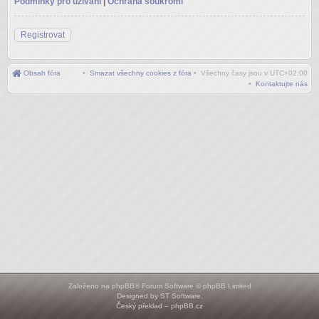
Podmínky pro užívání
|
Ochrana soukromí
Registrovat
Obsah fóra
•
Smazat všechny cookies z fóra
• Všechny časy jsou v
UTC+02:00
•
Kontaktujte nás
Založeno na
phpBB
® Forum Software © phpBB Limited
Designed by
ST Software
.
Český překlad –
phpBB.cz