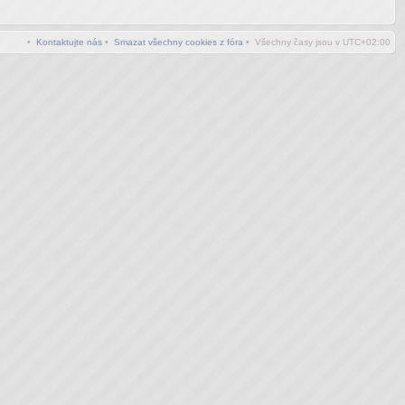
•
Kontaktujte nás
•
Smazat všechny cookies z fóra
• Všechny časy jsou v
UTC+02:00