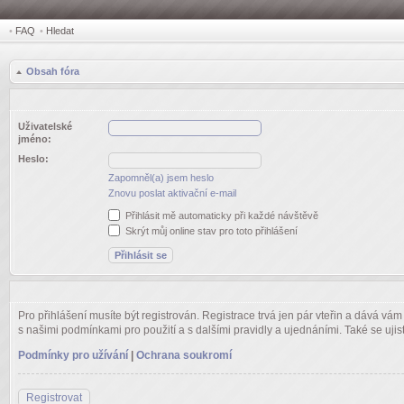
•
FAQ
•
Hledat
Obsah fóra
Uživatelské
jméno:
Heslo:
Zapomněl(a) jsem heslo
Znovu poslat aktivační e-mail
Přihlásit mě automaticky při každé návštěvě
Skrýt můj online stav pro toto přihlášení
Pro přihlášení musíte být registrován. Registrace trvá jen pár vteřin a dává vá
s našimi podmínkami pro použití a s dalšími pravidly a ujednáními. Také se ujistět
Podmínky pro užívání
|
Ochrana soukromí
Registrovat