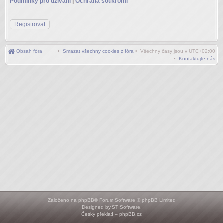
Podmínky pro užívání
|
Ochrana soukromí
Registrovat
Obsah fóra
•
Smazat všechny cookies z fóra
• Všechny časy jsou v
UTC+02:00
•
Kontaktujte nás
Založeno na
phpBB
® Forum Software © phpBB Limited
Designed by
ST Software
.
Český překlad –
phpBB.cz