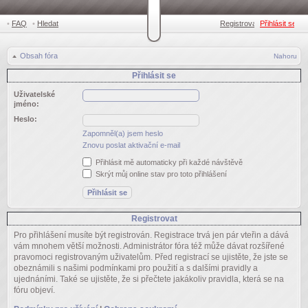
•
FAQ
•
Hledat
Registrovat
Přihlásit se
•
Obsah fóra
Nahoru
Přihlásit se
Uživatelské
jméno:
Heslo:
Zapomněl(a) jsem heslo
Znovu poslat aktivační e-mail
Přihlásit mě automaticky při každé návštěvě
Skrýt můj online stav pro toto přihlášení
Registrovat
Pro přihlášení musíte být registrován. Registrace trvá jen pár vteřin a dává
vám mnohem větší možnosti. Administrátor fóra též může dávat rozšířené
pravomoci registrovaným uživatelům. Před registrací se ujistěte, že jste se
obeznámili s našimi podmínkami pro použití a s dalšími pravidly a
ujednáními. Také se ujistěte, že si přečtete jakákoliv pravidla, která se na
fóru objeví.