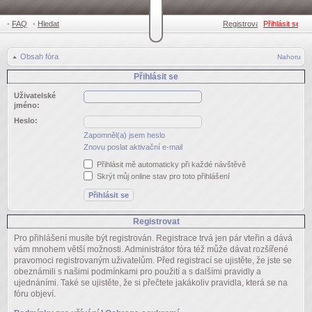
•
FAQ
•
Hledat
Registrovat
Přihlásit se
•
Obsah fóra
Nahoru
Přihlásit se
Uživatelské
jméno:
Heslo:
Zapomněl(a) jsem heslo
Znovu poslat aktivační e-mail
Přihlásit mě automaticky při každé návštěvě
Skrýt můj online stav pro toto přihlášení
Registrovat
Pro přihlášení musíte být registrován. Registrace trvá jen pár vteřin a dává
vám mnohem větší možnosti. Administrátor fóra též může dávat rozšířené
pravomoci registrovaným uživatelům. Před registrací se ujistěte, že jste se
obeznámili s našimi podmínkami pro použití a s dalšími pravidly a
ujednáními. Také se ujistěte, že si přečtete jakákoliv pravidla, která se na
fóru objeví.