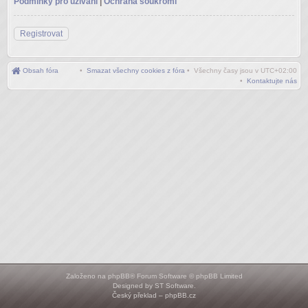
Podmínky pro užívání
|
Ochrana soukromí
Registrovat
Obsah fóra
•
Smazat všechny cookies z fóra
• Všechny časy jsou v
UTC+02:00
•
Kontaktujte nás
Založeno na
phpBB
® Forum Software © phpBB Limited
Designed by
ST Software
.
Český překlad –
phpBB.cz