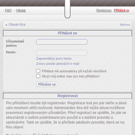
•
FAQ
•
Hledat
Registrovat
Přihlásit se
•
Obsah fóra
Nahoru
Přihlásit se
Uživatelské
jméno:
Heslo:
Zapomněl(a) jsem heslo
Znovu poslat aktivační e-mail
Přihlásit mě automaticky při každé návštěvě
Skrýt můj online stav pro toto přihlášení
Registrovat
Pro přihlášení musíte být registrován. Registrace trvá jen pár vteřin a dává
vám mnohem větší možnosti. Administrátor fóra též může dávat rozšířené
pravomoci registrovaným uživatelům. Před registrací se ujistěte, že jste se
obeznámili s našimi podmínkami pro použití a s dalšími pravidly a
ujednáními. Také se ujistěte, že si přečtete jakákoliv pravidla, která se na
fóru objeví.