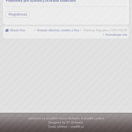
Podmínky pro užívání
|
Ochrana soukromí
Registrovat
Obsah fóra
•
Smazat všechny cookies z fóra
• Všechny časy jsou v
UTC+02:00
•
Kontaktujte nás
Založeno na
phpBB
® Forum Software © phpBB Limited
Designed by
ST Software
.
Český překlad –
phpBB.cz