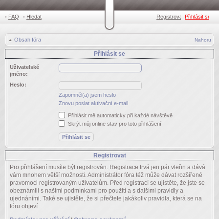
•
FAQ
•
Hledat
Registrovat
Přihlásit se
•
Obsah fóra
Nahoru
Přihlásit se
Uživatelské
jméno:
Heslo:
Zapomněl(a) jsem heslo
Znovu poslat aktivační e-mail
Přihlásit mě automaticky při každé návštěvě
Skrýt můj online stav pro toto přihlášení
Registrovat
Pro přihlášení musíte být registrován. Registrace trvá jen pár vteřin a dává
vám mnohem větší možnosti. Administrátor fóra též může dávat rozšířené
pravomoci registrovaným uživatelům. Před registrací se ujistěte, že jste se
obeznámili s našimi podmínkami pro použití a s dalšími pravidly a
ujednáními. Také se ujistěte, že si přečtete jakákoliv pravidla, která se na
fóru objeví.