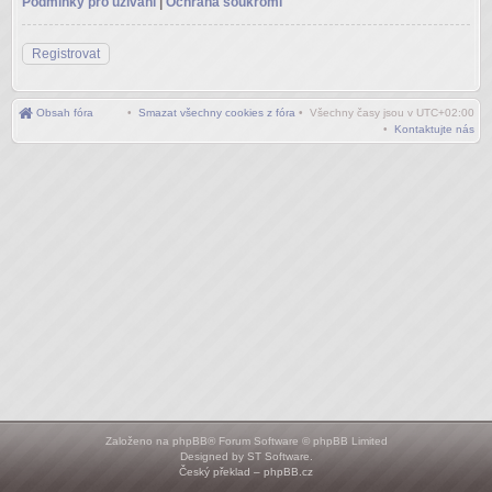
Podmínky pro užívání
|
Ochrana soukromí
Registrovat
Obsah fóra
•
Smazat všechny cookies z fóra
• Všechny časy jsou v
UTC+02:00
•
Kontaktujte nás
Založeno na
phpBB
® Forum Software © phpBB Limited
Designed by
ST Software
.
Český překlad –
phpBB.cz