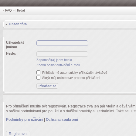
•
FAQ
•
Hledat
Obsah fóra
Uživatelské
jméno:
Heslo:
Zapomněl(a) jsem heslo
Znovu poslat aktivační e-mail
Přihlásit mě automaticky při každé návštěvě
Skrýt můj online stav pro toto přihlášení
Pro přihlášení musíte být registrován. Registrace trvá jen pár vteřin a dává vá
s našimi podmínkami pro použití a s dalšími pravidly a ujednáními. Také se ujistět
Podmínky pro užívání
|
Ochrana soukromí
Registrovat