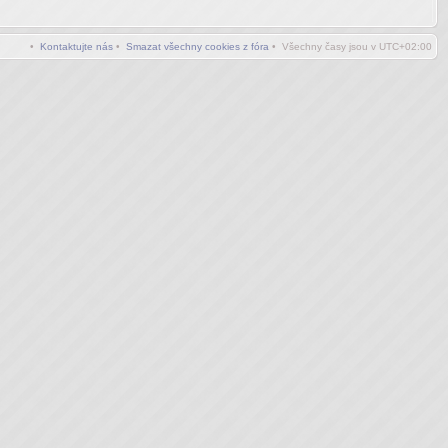
•
Kontaktujte nás
•
Smazat všechny cookies z fóra
• Všechny časy jsou v
UTC+02:00