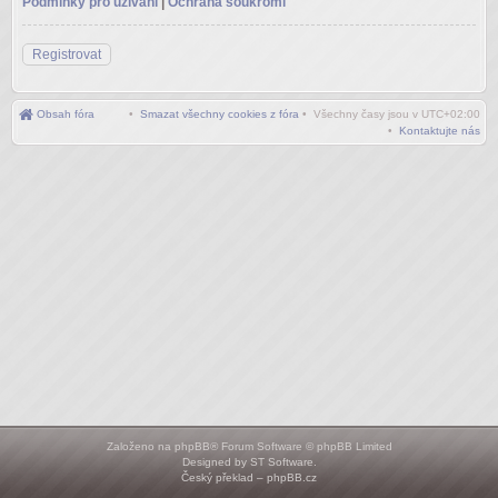
Podmínky pro užívání
|
Ochrana soukromí
Registrovat
Obsah fóra
•
Smazat všechny cookies z fóra
• Všechny časy jsou v
UTC+02:00
•
Kontaktujte nás
Založeno na
phpBB
® Forum Software © phpBB Limited
Designed by
ST Software
.
Český překlad –
phpBB.cz