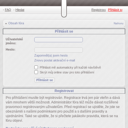
•
FAQ
•
Hledat
Registrovat
Přihlásit se
•
Obsah fóra
Nahoru
Přihlásit se
Uživatelské
jméno:
Heslo:
Zapomněl(a) jsem heslo
Znovu poslat aktivační e-mail
Přihlásit mě automaticky při každé návštěvě
Skrýt můj online stav pro toto přihlášení
Registrovat
Pro přihlášení musíte být registrován. Registrace trvá jen pár vteřin a dává
vám mnohem větší možnosti. Administrátor fóra též může dávat rozšířené
pravomoci registrovaným uživatelům. Před registrací se ujistěte, že jste se
obeznámili s našimi podmínkami pro použití a s dalšími pravidly a
ujednáními. Také se ujistěte, že si přečtete jakákoliv pravidla, která se na
fóru objeví.