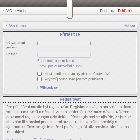
•
FAQ
•
Hledat
Registrovat
Přihlásit se
•
Obsah fóra
Nahoru
Přihlásit se
Uživatelské
jméno:
Heslo:
Zapomněl(a) jsem heslo
Znovu poslat aktivační e-mail
Přihlásit mě automaticky při každé návštěvě
Skrýt můj online stav pro toto přihlášení
Registrovat
Pro přihlášení musíte být registrován. Registrace trvá jen pár vteřin a dává
vám mnohem větší možnosti. Administrátor fóra též může dávat rozšířené
pravomoci registrovaným uživatelům. Před registrací se ujistěte, že jste se
obeznámili s našimi podmínkami pro použití a s dalšími pravidly a
ujednáními. Také se ujistěte, že si přečtete jakákoliv pravidla, která se na
fóru objeví.