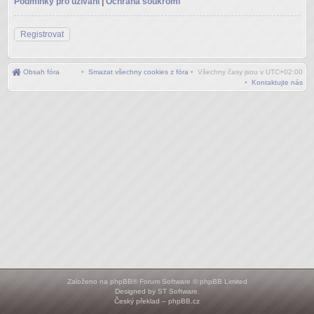
Podmínky pro užívání
|
Ochrana soukromí
Registrovat
Obsah fóra
•
Smazat všechny cookies z fóra
• Všechny časy jsou v
UTC+02:00
•
Kontaktujte nás
Založeno na
phpBB
® Forum Software © phpBB Limited
Designed by
ST Software
.
Český překlad –
phpBB.cz