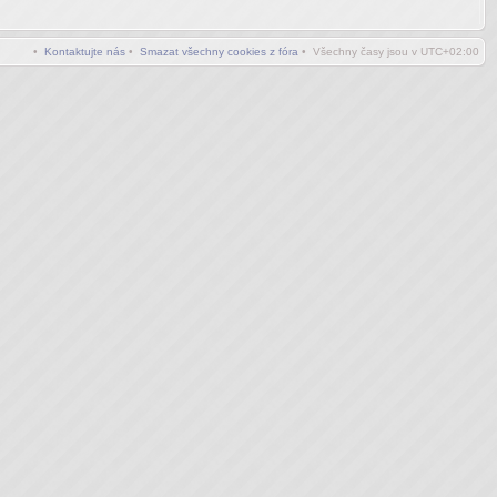
•
Kontaktujte nás
•
Smazat všechny cookies z fóra
• Všechny časy jsou v
UTC+02:00