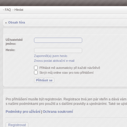
•
FAQ
•
Hledat
Obsah fóra
Uživatelské
jméno:
Heslo:
Zapomněl(a) jsem heslo
Znovu poslat aktivační e-mail
Přihlásit mě automaticky při každé návštěvě
Skrýt můj online stav pro toto přihlášení
Pro přihlášení musíte být registrován. Registrace trvá jen pár vteřin a dává vá
s našimi podmínkami pro použití a s dalšími pravidly a ujednáními. Také se ujistět
Podmínky pro užívání
|
Ochrana soukromí
Registrovat