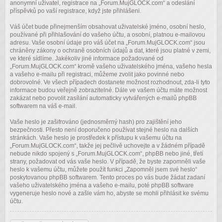
anonymní uživatel, registrace na „Forum.MujGLOCK.com“ a odeslání
příspěvků po vaší registrace, když jste přihlášeni.
Váš účet bude přinejmenším obsahovat uživatelské jméno, osobní heslo,
používané při přihlašování do vašeho účtu, a osobní, platnou e-mailovou
adresu. Vaše osobní údaje pro váš účet na „Forum.MujGLOCK.com“ jsou
chráněny zákony o ochraně osobních údajů a dat, které jsou platné v zemi,
ve které sídlíme. Jakékoliv jiné informace požadované od
„Forum.MujGLOCK.com“ kromě vašeho uživatelského jména, vašeho hesla
a vašeho e-mailu při registraci, můžeme zvolit jako povinné nebo
dobrovolné. Ve všech případech dostanete možnost rozhodnout, zda-li tyto
informace budou veřejně zobrazitelné. Dále ve vašem účtu máte možnost
zakázat nebo povolit zasílání automaticky vytvářených e-mailů phpBB
softwarem na váš e-mail.
Vaše heslo je zašifrováno (jednosměrný hash) pro zajištění jeho
bezpečnosti. Přesto není doporučeno používat stejné heslo na dalších
stránkách. Vaše heslo je prostředek k přístupu k vašemu účtu na
„Forum.MujGLOCK.com“, takže jej pečlivě uchovejte a v žádném případě
nebude nikdo spojený s „Forum.MujGLOCK.com“, phpBB nebo jiné, třetí
strany, požadovat od vás vaše heslo. V případě, že byste zapomněli vaše
heslo k vašemu účtu, můžete použít funkci „Zapomněl jsem své heslo“
poskytovanou phpBB softwarem. Tento proces po vás bude žádat zadaní
vašeho uživatelského jména a vašeho e-mailu, poté phpBB software
vygeneruje heslo nové a zašle vám ho, abyste se mohli přihlásit ke svému
účtu.