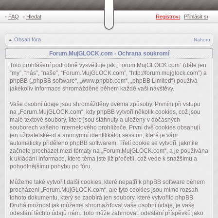
•
FAQ
•
Hledat
Registrovat
Přihlásit se
•
Obsah fóra
Nahoru
Forum.MujGLOCK.com - Ochrana soukromí
Toto prohlášení podrobně vysvětluje jak „Forum.MujGLOCK.com“ (dále jen
“my”, “nás”, “naše”, “Forum.MujGLOCK.com”, “http://forum.mujglock.com”) a
phpBB („phpBB software“, „www.phpbb.com“, „phpBB Limited“) používá
jakékoliv informace shromážděné během každé vaší návštěvy.
Vaše osobní údaje jsou shromážděny dvěma způsoby. Prvním při vstupu
na „Forum.MujGLOCK.com“, kdy phpBB vytvoří několik cookies, což jsou
malé textové soubory, které jsou stáhnuty a uloženy v dočasných
souborech vašeho internetového prohlížeče. První dvě cookies obsahují
jen uživatelské-id a anonymní identifikátor session, které je vám
automaticky přiděleno phpBB softwarem. Třetí cookie se vytvoří, jakmile
začnete procházet mezi tématy na „Forum.MujGLOCK.com“, a je používána
k ukládání informace, které téma jste již přečetli, což vede k snažšímu a
pohodlnějšímu pohybu po fóru.
Můžeme také vytvořit další cookies, které nepatří k phpBB software během
procházení „Forum.MujGLOCK.com“, ale tyto cookies jsou mimo rozsah
tohoto dokumentu, který se zaobírá jen soubory, které vytvořilo phpBB.
Druhá možnost jak můžeme shromažďovat vaše osobní údaje, je vaše
odeslání těchto údajů nám. Toto může zahrnovat: odeslání příspěvků jako