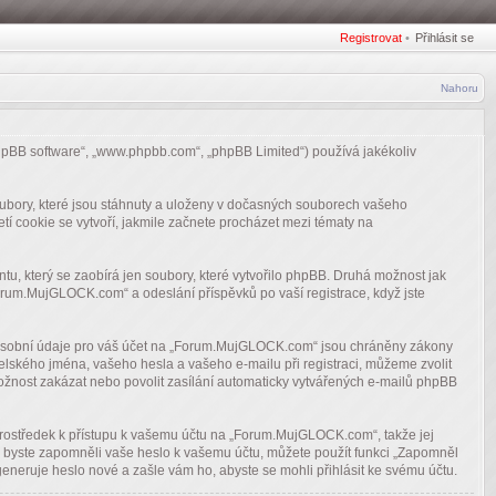
Registrovat
•
Přihlásit se
Nahoru
hpBB software“, „www.phpbb.com“, „phpBB Limited“) používá jakékoliv
ubory, které jsou stáhnuty a uloženy v dočasných souborech vašeho
tí cookie se vytvoří, jakmile začnete procházet mezi tématy na
, který se zaobírá jen soubory, které vytvořilo phpBB. Druhá možnost jak
rum.MujGLOCK.com“ a odeslání příspěvků po vaší registrace, když jste
e osobní údaje pro váš účet na „Forum.MujGLOCK.com“ jsou chráněny zákony
lského jména, vašeho hesla a vašeho e-mailu při registraci, můžeme zvolit
ožnost zakázat nebo povolit zasílání automaticky vytvářených e-mailů phpBB
 prostředek k přístupu k vašemu účtu na „Forum.MujGLOCK.com“, takže jej
e byste zapomněli vaše heslo k vašemu účtu, můžete použít funkci „Zapomněl
eruje heslo nové a zašle vám ho, abyste se mohli přihlásit ke svému účtu.