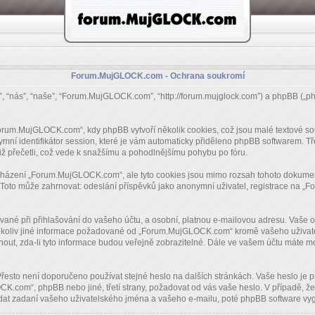
Forum.MujGLOCK.com - Ochrana soukromí
, “nás”, “naše”, “Forum.MujGLOCK.com”, “http://forum.mujglock.com”) a phpBB („p
rum.MujGLOCK.com“, kdy phpBB vytvoří několik cookies, což jsou malé textové so
ymní identifikátor session, které je vám automaticky přiděleno phpBB softwarem. Tře
iž přečetli, což vede k snažšímu a pohodlnějšímu pohybu po fóru.
cházení „Forum.MujGLOCK.com“, ale tyto cookies jsou mimo rozsah tohoto dokumentu
oto může zahrnovat: odeslání příspěvků jako anonymní uživatel, registrace na „Fo
ívané při přihlašování do vašeho účtu, a osobní, platnou e-mailovou adresu. Vaš
Jakékoliv jiné informace požadované od „Forum.MujGLOCK.com“ kromě vašeho uživate
ut, zda-li tyto informace budou veřejně zobrazitelné. Dále ve vašem účtu máte m
 Přesto není doporučeno používat stejné heslo na dalších stránkách. Vaše heslo je
.com“, phpBB nebo jiné, třetí strany, požadovat od vás vaše heslo. V případě, ž
t zadaní vašeho uživatelského jména a vašeho e-mailu, poté phpBB software vygen