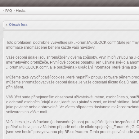
•
FAQ
•
Hledat
Obsah fóra
Toto prohlášení podrobně vysvětluje jak „Forum.MujGLOCK.com“ (dále jen “my”
informace shromážděné během každé vaší návštěvy.
Vaše osobní údaje jsou shromážděny dvěma způsoby. Prvním při vstupu na „Fo
internetového prohlížeče. První dvě cookies obsahují jen uživatelské-id a anon
„Forum.MujGLOCK.com“, a je používána k ukládání informace, které téma jste j
Můžeme také vytvořit další cookies, které nepatří k phpBB software během pro
můžeme shromažďovat vaše osobní údaje, je vaše odeslání těchto údajů nám. T
přihlášeni.
Váš účet bude přinejmenším obsahovat uživatelské jméno, osobní heslo, použ
o ochraně osobních údajů a dat, které jsou platné v zemi, ve které sídlíme. 
jako povinné nebo dobrovolné. Ve všech případech dostanete možnost rozhodno
softwarem na váš e-mail.
Vaše heslo je zašifrováno (jednosměrný hash) pro zajištění jeho bezpečnosti.
pečlivě uchovejte a v žádném případě nebude nikdo spojený s „Forum.MujGLOCK
jsem své heslo“ poskytovanou phpBB softwarem. Tento proces po vás bude žáda