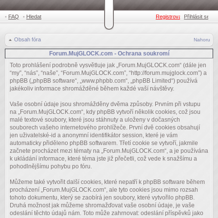
•
FAQ
•
Hledat
Registrovat
Přihlásit se
•
Obsah fóra
Nahoru
Forum.MujGLOCK.com - Ochrana soukromí
Toto prohlášení podrobně vysvětluje jak „Forum.MujGLOCK.com“ (dále jen
“my”, “nás”, “naše”, “Forum.MujGLOCK.com”, “http://forum.mujglock.com”) a
phpBB („phpBB software“, „www.phpbb.com“, „phpBB Limited“) používá
jakékoliv informace shromážděné během každé vaší návštěvy.
Vaše osobní údaje jsou shromážděny dvěma způsoby. Prvním při vstupu
na „Forum.MujGLOCK.com“, kdy phpBB vytvoří několik cookies, což jsou
malé textové soubory, které jsou stáhnuty a uloženy v dočasných
souborech vašeho internetového prohlížeče. První dvě cookies obsahují
jen uživatelské-id a anonymní identifikátor session, které je vám
automaticky přiděleno phpBB softwarem. Třetí cookie se vytvoří, jakmile
začnete procházet mezi tématy na „Forum.MujGLOCK.com“, a je používána
k ukládání informace, které téma jste již přečetli, což vede k snažšímu a
pohodlnějšímu pohybu po fóru.
Můžeme také vytvořit další cookies, které nepatří k phpBB software během
procházení „Forum.MujGLOCK.com“, ale tyto cookies jsou mimo rozsah
tohoto dokumentu, který se zaobírá jen soubory, které vytvořilo phpBB.
Druhá možnost jak můžeme shromažďovat vaše osobní údaje, je vaše
odeslání těchto údajů nám. Toto může zahrnovat: odeslání příspěvků jako