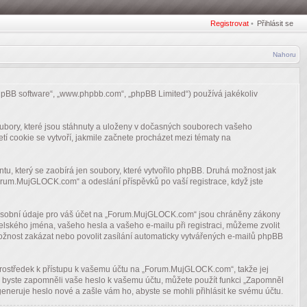
Registrovat
•
Přihlásit se
Nahoru
hpBB software“, „www.phpbb.com“, „phpBB Limited“) používá jakékoliv
ubory, které jsou stáhnuty a uloženy v dočasných souborech vašeho
tí cookie se vytvoří, jakmile začnete procházet mezi tématy na
, který se zaobírá jen soubory, které vytvořilo phpBB. Druhá možnost jak
rum.MujGLOCK.com“ a odeslání příspěvků po vaší registrace, když jste
e osobní údaje pro váš účet na „Forum.MujGLOCK.com“ jsou chráněny zákony
lského jména, vašeho hesla a vašeho e-mailu při registraci, můžeme zvolit
ožnost zakázat nebo povolit zasílání automaticky vytvářených e-mailů phpBB
 prostředek k přístupu k vašemu účtu na „Forum.MujGLOCK.com“, takže jej
e byste zapomněli vaše heslo k vašemu účtu, můžete použít funkci „Zapomněl
eruje heslo nové a zašle vám ho, abyste se mohli přihlásit ke svému účtu.