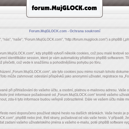
Forum.MujGLOCK.com - Ochrana soukromí
, “nás”, “naše”, “Forum.MujGLOCK.com”, “http://forum.mujglock.com”) a phpBB („p
rum.MujGLOCK.com“, kdy phpBB vytvoří několik cookies, což jsou malé textové so
ymní identifikátor session, které je vám automaticky přiděleno phpBB softwarem. Tře
iž přečetli, což vede k snažšímu a pohodlnějšímu pohybu po fóru.
cházení „Forum.MujGLOCK.com“, ale tyto cookies jsou mimo rozsah tohoto dokumentu
oto může zahrnovat: odeslání příspěvků jako anonymní uživatel, registrace na „Fo
ívané při přihlašování do vašeho účtu, a osobní, platnou e-mailovou adresu. Vaš
Jakékoliv jiné informace požadované od „Forum.MujGLOCK.com“ kromě vašeho uživate
ut, zda-li tyto informace budou veřejně zobrazitelné. Dále ve vašem účtu máte m
 Přesto není doporučeno používat stejné heslo na dalších stránkách. Vaše heslo je
.com“, phpBB nebo jiné, třetí strany, požadovat od vás vaše heslo. V případě, ž
t zadaní vašeho uživatelského jména a vašeho e-mailu, poté phpBB software vygen