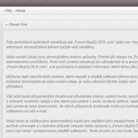
•
FAQ
•
Hledat
Obsah fóra
Toto prohlášení podrobně vysvětluje jak „Forum.MujGLOCK.com“ (dále jen “my”
informace shromážděné během každé vaší návštěvy.
Vaše osobní údaje jsou shromážděny dvěma způsoby. Prvním při vstupu na „Fo
internetového prohlížeče. První dvě cookies obsahují jen uživatelské-id a anon
„Forum.MujGLOCK.com“, a je používána k ukládání informace, které téma jste j
Můžeme také vytvořit další cookies, které nepatří k phpBB software během pro
můžeme shromažďovat vaše osobní údaje, je vaše odeslání těchto údajů nám. T
přihlášeni.
Váš účet bude přinejmenším obsahovat uživatelské jméno, osobní heslo, použ
o ochraně osobních údajů a dat, které jsou platné v zemi, ve které sídlíme. 
jako povinné nebo dobrovolné. Ve všech případech dostanete možnost rozhodno
softwarem na váš e-mail.
Vaše heslo je zašifrováno (jednosměrný hash) pro zajištění jeho bezpečnosti.
pečlivě uchovejte a v žádném případě nebude nikdo spojený s „Forum.MujGLOCK
jsem své heslo“ poskytovanou phpBB softwarem. Tento proces po vás bude žáda