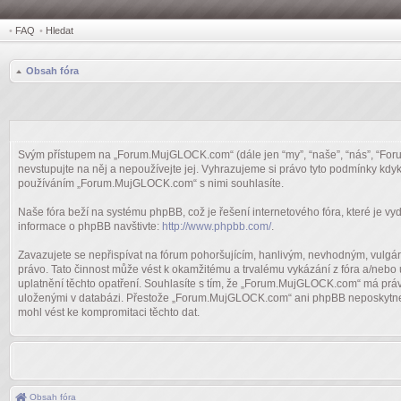
•
FAQ
•
Hledat
Obsah fóra
Svým přístupem na „Forum.MujGLOCK.com“ (dále jen “my”, “naše”, “nás”, “For
nevstupujte na něj a nepoužívejte jej. Vyhrazujeme si právo tyto podmínky kdy
používáním „Forum.MujGLOCK.com“ s nimi souhlasíte.
Naše fóra beží na systému phpBB, což je řešení internetového fóra, které je vyd
informace o phpBB navštivte:
http://www.phpbb.com/
.
Zavazujete se nepřispívat na fórum pohoršujícím, hanlivým, nevhodným, vulgá
právo. Tato činnost může vést k okamžitému a trvalému vykázání z fóra a/nebo
uplatnění těchto opatření. Souhlasíte s tím, že „Forum.MujGLOCK.com“ má práv
uloženými v databázi. Přestože „Forum.MujGLOCK.com“ ani phpBB neposkytne t
mohl vést ke kompromitaci těchto dat.
Obsah fóra