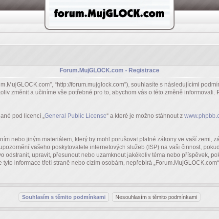
Forum.MujGLOCK.com - Registrace
um.MujGLOCK.com”, “http://forum.mujglock.com”), souhlasíte s následujícími po
koliv změnit a učiníme vše potřebné pro to, abychom vás o této změně informovali
ané pod licencí „
General Public License
“ a které je možno stáhnout z
www.phpbb.
rním nebo jiným materiálem, který by mohl porušovat platné zákony ve vaší zemi,
 upozornění vašeho poskytovatele internetových služeb (ISP) na vaši činnost, pok
o odstranit, upravit, přesunout nebo uzamknout jakékoliv téma nebo příspěvek, pok
yto informace třetí straně nebo cizím osobám, nepřebírá „Forum.MujGLOCK.com“ a