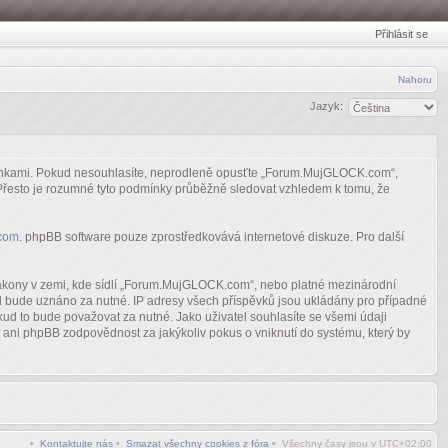
Přihlásit se
Nahoru
Jazyk:
dmínkami. Pokud nesouhlasíte, neprodleně opusťte „Forum.MujGLOCK.com“,
. Přesto je rozumné tyto podmínky průběžně sledovat vzhledem k tomu, že
com
. phpBB software pouze zprostředkovává internetové diskuze. Pro další
 zákony v zemi, kde sídlí „Forum.MujGLOCK.com“, nebo platné mezinárodní
ud bude uznáno za nutné. IP adresy všech příspěvků jsou ukládány pro případné
ud to bude považovat za nutné. Jako uživatel souhlasíte se všemi údaji
ni phpBB zodpovědnost za jakýkoliv pokus o vniknutí do systému, který by
•
Kontaktujte nás
•
Smazat všechny cookies z fóra
• Všechny časy jsou v
UTC+02:00