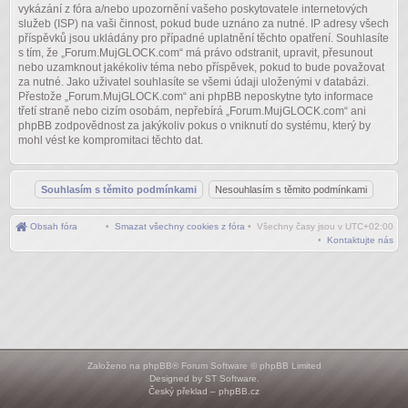
vykázání z fóra a/nebo upozornění vašeho poskytovatele internetových
služeb (ISP) na vaši činnost, pokud bude uznáno za nutné. IP adresy všech
příspěvků jsou ukládány pro případné uplatnění těchto opatření. Souhlasíte
s tím, že „Forum.MujGLOCK.com“ má právo odstranit, upravit, přesunout
nebo uzamknout jakékoliv téma nebo příspěvek, pokud to bude považovat
za nutné. Jako uživatel souhlasíte se všemi údaji uloženými v databázi.
Přestože „Forum.MujGLOCK.com“ ani phpBB neposkytne tyto informace
třetí straně nebo cizím osobám, nepřebírá „Forum.MujGLOCK.com“ ani
phpBB zodpovědnost za jakýkoliv pokus o vniknutí do systému, který by
mohl vést ke kompromitaci těchto dat.
Obsah fóra
•
Smazat všechny cookies z fóra
• Všechny časy jsou v
UTC+02:00
•
Kontaktujte nás
Založeno na
phpBB
® Forum Software © phpBB Limited
Designed by
ST Software
.
Český překlad –
phpBB.cz