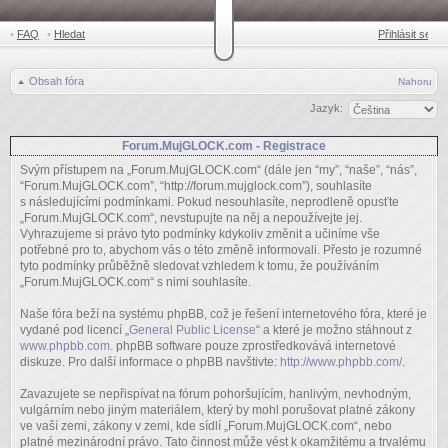
•
FAQ
•
Hledat
Přihlásit se
Obsah fóra
Nahoru
Jazyk:
Forum.MujGLOCK.com - Registrace
Svým přístupem na „Forum.MujGLOCK.com“ (dále jen “my”, “naše”, “nás”,
“Forum.MujGLOCK.com”, “http://forum.mujglock.com”), souhlasíte
s následujícími podmínkami. Pokud nesouhlasíte, neprodleně opusťte
„Forum.MujGLOCK.com“, nevstupujte na něj a nepoužívejte jej.
Vyhrazujeme si právo tyto podmínky kdykoliv změnit a učiníme vše
potřebné pro to, abychom vás o této změně informovali. Přesto je rozumné
tyto podmínky průběžně sledovat vzhledem k tomu, že používáním
„Forum.MujGLOCK.com“ s nimi souhlasíte.
Naše fóra beží na systému phpBB, což je řešení internetového fóra, které je
vydané pod licencí „
General Public License
“ a které je možno stáhnout z
www.phpbb.com
. phpBB software pouze zprostředkovává internetové
diskuze. Pro další informace o phpBB navštivte:
http://www.phpbb.com/
.
Zavazujete se nepřispívat na fórum pohoršujícím, hanlivým, nevhodným,
vulgárním nebo jiným materiálem, který by mohl porušovat platné zákony
ve vaší zemi, zákony v zemi, kde sídlí „Forum.MujGLOCK.com“, nebo
platné mezinárodní právo. Tato činnost může vést k okamžitému a trvalému