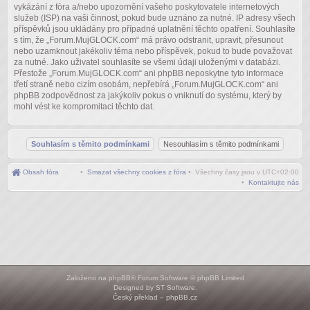
vykázání z fóra a/nebo upozornění vašeho poskytovatele internetových
služeb (ISP) na vaši činnost, pokud bude uznáno za nutné. IP adresy všech
příspěvků jsou ukládány pro případné uplatnění těchto opatření. Souhlasíte
s tím, že „Forum.MujGLOCK.com“ má právo odstranit, upravit, přesunout
nebo uzamknout jakékoliv téma nebo příspěvek, pokud to bude považovat
za nutné. Jako uživatel souhlasíte se všemi údaji uloženými v databázi.
Přestože „Forum.MujGLOCK.com“ ani phpBB neposkytne tyto informace
třetí straně nebo cizím osobám, nepřebírá „Forum.MujGLOCK.com“ ani
phpBB zodpovědnost za jakýkoliv pokus o vniknutí do systému, který by
mohl vést ke kompromitaci těchto dat.
Obsah fóra
•
Smazat všechny cookies z fóra
• Všechny časy jsou v
UTC+02:00
•
Kontaktujte nás
Založeno na
phpBB
® Forum Software © phpBB Limited
Designed by
ST Software
.
Český překlad –
phpBB.cz