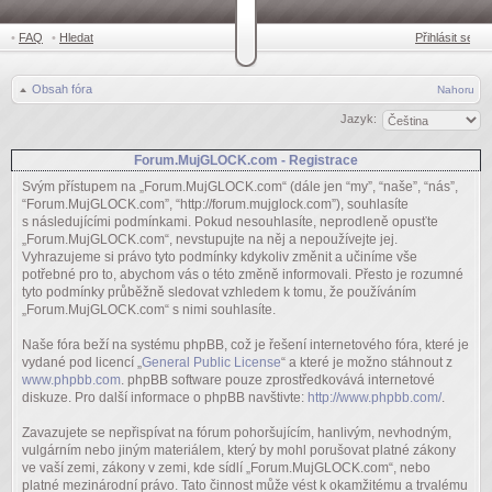
•
FAQ
•
Hledat
Přihlásit se
Obsah fóra
Nahoru
Jazyk:
Forum.MujGLOCK.com - Registrace
Svým přístupem na „Forum.MujGLOCK.com“ (dále jen “my”, “naše”, “nás”,
“Forum.MujGLOCK.com”, “http://forum.mujglock.com”), souhlasíte
s následujícími podmínkami. Pokud nesouhlasíte, neprodleně opusťte
„Forum.MujGLOCK.com“, nevstupujte na něj a nepoužívejte jej.
Vyhrazujeme si právo tyto podmínky kdykoliv změnit a učiníme vše
potřebné pro to, abychom vás o této změně informovali. Přesto je rozumné
tyto podmínky průběžně sledovat vzhledem k tomu, že používáním
„Forum.MujGLOCK.com“ s nimi souhlasíte.
Naše fóra beží na systému phpBB, což je řešení internetového fóra, které je
vydané pod licencí „
General Public License
“ a které je možno stáhnout z
www.phpbb.com
. phpBB software pouze zprostředkovává internetové
diskuze. Pro další informace o phpBB navštivte:
http://www.phpbb.com/
.
Zavazujete se nepřispívat na fórum pohoršujícím, hanlivým, nevhodným,
vulgárním nebo jiným materiálem, který by mohl porušovat platné zákony
ve vaší zemi, zákony v zemi, kde sídlí „Forum.MujGLOCK.com“, nebo
platné mezinárodní právo. Tato činnost může vést k okamžitému a trvalému