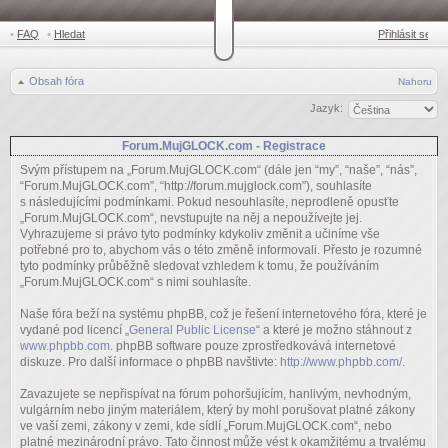
•
FAQ
•
Hledat
Přihlásit se
Obsah fóra
Nahoru
Jazyk:
Forum.MujGLOCK.com - Registrace
Svým přístupem na „Forum.MujGLOCK.com“ (dále jen “my”, “naše”, “nás”,
“Forum.MujGLOCK.com”, “http://forum.mujglock.com”), souhlasíte
s následujícími podmínkami. Pokud nesouhlasíte, neprodleně opusťte
„Forum.MujGLOCK.com“, nevstupujte na něj a nepoužívejte jej.
Vyhrazujeme si právo tyto podmínky kdykoliv změnit a učiníme vše
potřebné pro to, abychom vás o této změně informovali. Přesto je rozumné
tyto podmínky průběžně sledovat vzhledem k tomu, že používáním
„Forum.MujGLOCK.com“ s nimi souhlasíte.
Naše fóra beží na systému phpBB, což je řešení internetového fóra, které je
vydané pod licencí „
General Public License
“ a které je možno stáhnout z
www.phpbb.com
. phpBB software pouze zprostředkovává internetové
diskuze. Pro další informace o phpBB navštivte:
http://www.phpbb.com/
.
Zavazujete se nepřispívat na fórum pohoršujícím, hanlivým, nevhodným,
vulgárním nebo jiným materiálem, který by mohl porušovat platné zákony
ve vaší zemi, zákony v zemi, kde sídlí „Forum.MujGLOCK.com“, nebo
platné mezinárodní právo. Tato činnost může vést k okamžitému a trvalému