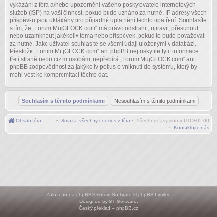
vykázání z fóra a/nebo upozornění vašeho poskytovatele internetových
služeb (ISP) na vaši činnost, pokud bude uznáno za nutné. IP adresy všech
příspěvků jsou ukládány pro případné uplatnění těchto opatření. Souhlasíte
s tím, že „Forum.MujGLOCK.com“ má právo odstranit, upravit, přesunout
nebo uzamknout jakékoliv téma nebo příspěvek, pokud to bude považovat
za nutné. Jako uživatel souhlasíte se všemi údaji uloženými v databázi.
Přestože „Forum.MujGLOCK.com“ ani phpBB neposkytne tyto informace
třetí straně nebo cizím osobám, nepřebírá „Forum.MujGLOCK.com“ ani
phpBB zodpovědnost za jakýkoliv pokus o vniknutí do systému, který by
mohl vést ke kompromitaci těchto dat.
Obsah fóra
•
Smazat všechny cookies z fóra
• Všechny časy jsou v
UTC+02:00
•
Kontaktujte nás
Založeno na
phpBB
® Forum Software © phpBB Limited
Designed by
ST Software
.
Český překlad –
phpBB.cz