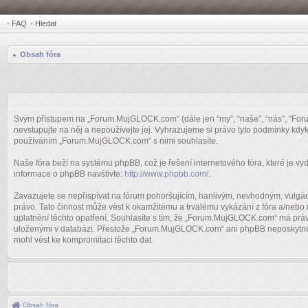
•
FAQ
•
Hledat
Obsah fóra
Svým přístupem na „Forum.MujGLOCK.com“ (dále jen “my”, “naše”, “nás”, “For
nevstupujte na něj a nepoužívejte jej. Vyhrazujeme si právo tyto podmínky kdy
používáním „Forum.MujGLOCK.com“ s nimi souhlasíte.
Naše fóra beží na systému phpBB, což je řešení internetového fóra, které je vyd
informace o phpBB navštivte:
http://www.phpbb.com/
.
Zavazujete se nepřispívat na fórum pohoršujícím, hanlivým, nevhodným, vulgá
právo. Tato činnost může vést k okamžitému a trvalému vykázání z fóra a/nebo
uplatnění těchto opatření. Souhlasíte s tím, že „Forum.MujGLOCK.com“ má práv
uloženými v databázi. Přestože „Forum.MujGLOCK.com“ ani phpBB neposkytne t
mohl vést ke kompromitaci těchto dat.
Obsah fóra