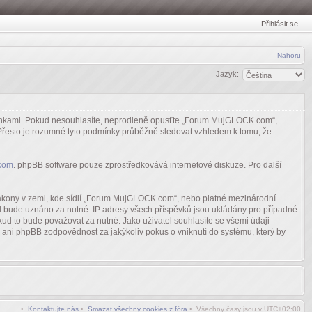
Přihlásit se
Nahoru
Jazyk:
dmínkami. Pokud nesouhlasíte, neprodleně opusťte „Forum.MujGLOCK.com“,
. Přesto je rozumné tyto podmínky průběžně sledovat vzhledem k tomu, že
com
. phpBB software pouze zprostředkovává internetové diskuze. Pro další
 zákony v zemi, kde sídlí „Forum.MujGLOCK.com“, nebo platné mezinárodní
ud bude uznáno za nutné. IP adresy všech příspěvků jsou ukládány pro případné
ud to bude považovat za nutné. Jako uživatel souhlasíte se všemi údaji
ni phpBB zodpovědnost za jakýkoliv pokus o vniknutí do systému, který by
•
Kontaktujte nás
•
Smazat všechny cookies z fóra
• Všechny časy jsou v
UTC+02:00