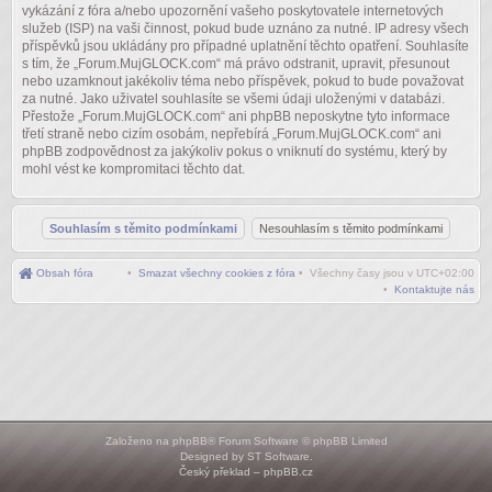
vykázání z fóra a/nebo upozornění vašeho poskytovatele internetových
služeb (ISP) na vaši činnost, pokud bude uznáno za nutné. IP adresy všech
příspěvků jsou ukládány pro případné uplatnění těchto opatření. Souhlasíte
s tím, že „Forum.MujGLOCK.com“ má právo odstranit, upravit, přesunout
nebo uzamknout jakékoliv téma nebo příspěvek, pokud to bude považovat
za nutné. Jako uživatel souhlasíte se všemi údaji uloženými v databázi.
Přestože „Forum.MujGLOCK.com“ ani phpBB neposkytne tyto informace
třetí straně nebo cizím osobám, nepřebírá „Forum.MujGLOCK.com“ ani
phpBB zodpovědnost za jakýkoliv pokus o vniknutí do systému, který by
mohl vést ke kompromitaci těchto dat.
Obsah fóra
•
Smazat všechny cookies z fóra
• Všechny časy jsou v
UTC+02:00
•
Kontaktujte nás
Založeno na
phpBB
® Forum Software © phpBB Limited
Designed by
ST Software
.
Český překlad –
phpBB.cz