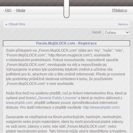
•
FAQ
•
Hledat
Přihlásit se
Obsah fóra
Nahoru
Jazyk:
Forum.MujGLOCK.com - Registrace
Svým přístupem na „Forum.MujGLOCK.com“ (dále jen “my”, “naše”, “nás”,
“Forum.MujGLOCK.com”, “http://forum.mujglock.com”), souhlasíte
s následujícími podmínkami. Pokud nesouhlasíte, neprodleně opusťte
„Forum.MujGLOCK.com“, nevstupujte na něj a nepoužívejte jej.
Vyhrazujeme si právo tyto podmínky kdykoliv změnit a učiníme vše
potřebné pro to, abychom vás o této změně informovali. Přesto je rozumné
tyto podmínky průběžně sledovat vzhledem k tomu, že používáním
„Forum.MujGLOCK.com“ s nimi souhlasíte.
Naše fóra beží na systému phpBB, což je řešení internetového fóra, které je
vydané pod licencí „
General Public License
“ a které je možno stáhnout z
www.phpbb.com
. phpBB software pouze zprostředkovává internetové
diskuze. Pro další informace o phpBB navštivte:
http://www.phpbb.com/
.
Zavazujete se nepřispívat na fórum pohoršujícím, hanlivým, nevhodným,
vulgárním nebo jiným materiálem, který by mohl porušovat platné zákony
ve vaší zemi, zákony v zemi, kde sídlí „Forum.MujGLOCK.com“, nebo
platné mezinárodní právo. Tato činnost může vést k okamžitému a trvalému