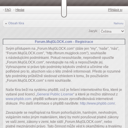
•
FAQ
•
Hledat
Přihlásit se
Obsah fóra
Nahoru
Jazyk:
Forum.MujGLOCK.com - Registrace
Svým přístupem na „Forum.MujGLOCK.com“ (dále jen “my”, “naše”, “nás”,
“Forum.MujGLOCK.com”, “http://forum.mujglock.com”), souhlasíte
s následujícími podmínkami. Pokud nesouhlasíte, neprodleně opusťte
„Forum.MujGLOCK.com“, nevstupujte na něj a nepoužívejte jej.
Vyhrazujeme si právo tyto podmínky kdykoliv změnit a učiníme vše
potřebné pro to, abychom vás o této změně informovali. Přesto je rozumné
tyto podmínky průběžně sledovat vzhledem k tomu, že používáním
„Forum.MujGLOCK.com“ s nimi souhlasíte.
Naše fóra beží na systému phpBB, což je řešení internetového fóra, které je
vydané pod licencí „
General Public License
“ a které je možno stáhnout z
www.phpbb.com
. phpBB software pouze zprostředkovává internetové
diskuze. Pro další informace o phpBB navštivte:
http://www.phpbb.com/
.
Zavazujete se nepřispívat na fórum pohoršujícím, hanlivým, nevhodným,
vulgárním nebo jiným materiálem, který by mohl porušovat platné zákony
ve vaší zemi, zákony v zemi, kde sídlí „Forum.MujGLOCK.com“, nebo
platné mezinárodní právo. Tato činnost může vést k okamžitému a trvalému