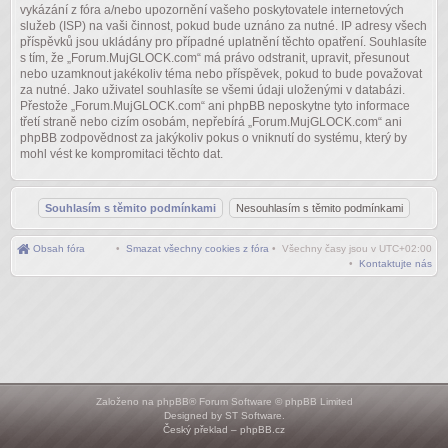
vykázání z fóra a/nebo upozornění vašeho poskytovatele internetových
služeb (ISP) na vaši činnost, pokud bude uznáno za nutné. IP adresy všech
příspěvků jsou ukládány pro případné uplatnění těchto opatření. Souhlasíte
s tím, že „Forum.MujGLOCK.com“ má právo odstranit, upravit, přesunout
nebo uzamknout jakékoliv téma nebo příspěvek, pokud to bude považovat
za nutné. Jako uživatel souhlasíte se všemi údaji uloženými v databázi.
Přestože „Forum.MujGLOCK.com“ ani phpBB neposkytne tyto informace
třetí straně nebo cizím osobám, nepřebírá „Forum.MujGLOCK.com“ ani
phpBB zodpovědnost za jakýkoliv pokus o vniknutí do systému, který by
mohl vést ke kompromitaci těchto dat.
Obsah fóra
•
Smazat všechny cookies z fóra
• Všechny časy jsou v
UTC+02:00
•
Kontaktujte nás
Založeno na
phpBB
® Forum Software © phpBB Limited
Designed by
ST Software
.
Český překlad –
phpBB.cz