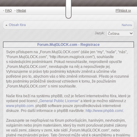
•
FAQ
•
Hledat
Přihlásit se
Obsah fóra
Nahoru
Jazyk:
Forum.MujGLOCK.com - Registrace
Svým přístupem na „Forum.MujGLOCK.com“ (dále jen “my”, “naše”, “nás”,
“Forum.MujGLOCK.com”, “http://forum.mujglock.com”), souhlasíte
s následujícími podmínkami. Pokud nesouhlasíte, neprodleně opusťte
„Forum.MujGLOCK.com“, nevstupujte na něj a nepoužívejte jej.
Vyhrazujeme si právo tyto podmínky kdykoliv změnit a učiníme vše
potřebné pro to, abychom vás o této změně informovali. Přesto je rozumné
tyto podmínky průběžně sledovat vzhledem k tomu, že používáním
„Forum.MujGLOCK.com“ s nimi souhlasíte.
Naše fóra beží na systému phpBB, což je řešení internetového fóra, které je
vydané pod licencí „
General Public License
“ a které je možno stáhnout z
www.phpbb.com
. phpBB software pouze zprostředkovává internetové
diskuze. Pro další informace o phpBB navštivte:
http://www.phpbb.com/
.
Zavazujete se nepřispívat na fórum pohoršujícím, hanlivým, nevhodným,
vulgárním nebo jiným materiálem, který by mohl porušovat platné zákony
ve vaší zemi, zákony v zemi, kde sídlí „Forum.MujGLOCK.com“, nebo
platné mezinárodní právo. Tato činnost může vést k okamžitému a trvalému