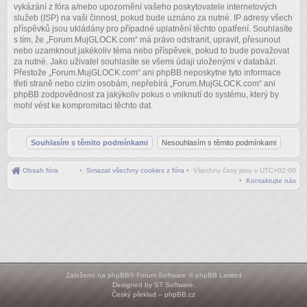
vykázání z fóra a/nebo upozornění vašeho poskytovatele internetových
služeb (ISP) na vaši činnost, pokud bude uznáno za nutné. IP adresy všech
příspěvků jsou ukládány pro případné uplatnění těchto opatření. Souhlasíte
s tím, že „Forum.MujGLOCK.com“ má právo odstranit, upravit, přesunout
nebo uzamknout jakékoliv téma nebo příspěvek, pokud to bude považovat
za nutné. Jako uživatel souhlasíte se všemi údaji uloženými v databázi.
Přestože „Forum.MujGLOCK.com“ ani phpBB neposkytne tyto informace
třetí straně nebo cizím osobám, nepřebírá „Forum.MujGLOCK.com“ ani
phpBB zodpovědnost za jakýkoliv pokus o vniknutí do systému, který by
mohl vést ke kompromitaci těchto dat.
Obsah fóra
•
Smazat všechny cookies z fóra
• Všechny časy jsou v
UTC+02:00
•
Kontaktujte nás
Založeno na
phpBB
® Forum Software © phpBB Limited
Designed by
ST Software
.
Český překlad –
phpBB.cz