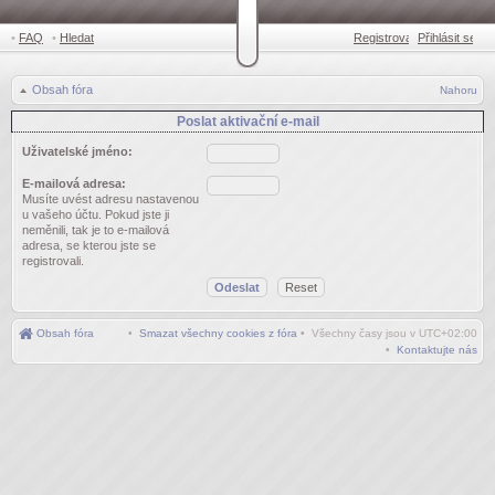
•
FAQ
•
Hledat
Registrovat
Přihlásit se
•
Obsah fóra
Nahoru
Poslat aktivační e-mail
Uživatelské jméno:
E-mailová adresa:
Musíte uvést adresu nastavenou
u vašeho účtu. Pokud jste ji
neměnili, tak je to e-mailová
adresa, se kterou jste se
registrovali.
Obsah fóra
•
Smazat všechny cookies z fóra
• Všechny časy jsou v
UTC+02:00
•
Kontaktujte nás