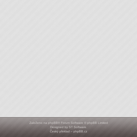
Založeno na
phpBB
® Forum Software © phpBB Limited
Designed by
ST Software
.
Český překlad –
phpBB.cz