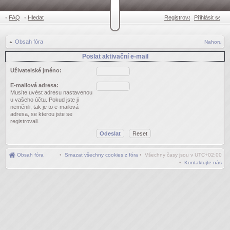
•
FAQ
•
Hledat
Registrovat
Přihlásit se
•
Obsah fóra
Nahoru
Poslat aktivační e-mail
Uživatelské jméno:
E-mailová adresa:
Musíte uvést adresu nastavenou
u vašeho účtu. Pokud jste ji
neměnili, tak je to e-mailová
adresa, se kterou jste se
registrovali.
Obsah fóra
•
Smazat všechny cookies z fóra
• Všechny časy jsou v
UTC+02:00
•
Kontaktujte nás