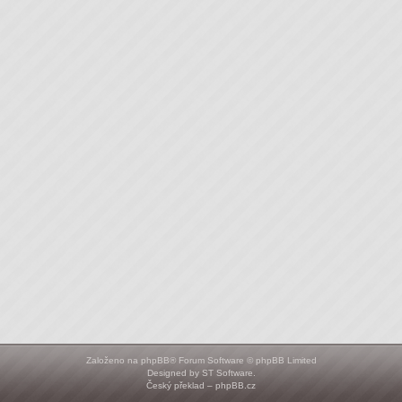
Založeno na
phpBB
® Forum Software © phpBB Limited
Designed by
ST Software
.
Český překlad –
phpBB.cz