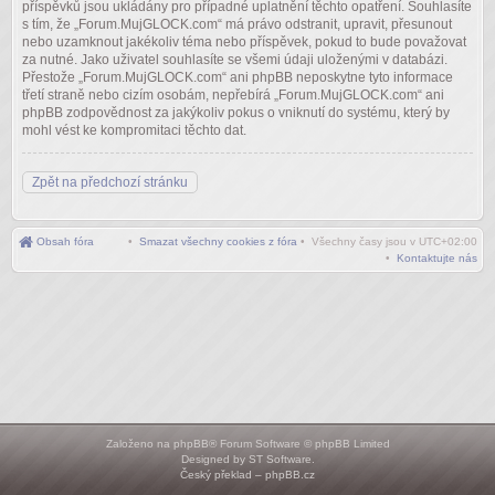
příspěvků jsou ukládány pro případné uplatnění těchto opatření. Souhlasíte
s tím, že „Forum.MujGLOCK.com“ má právo odstranit, upravit, přesunout
nebo uzamknout jakékoliv téma nebo příspěvek, pokud to bude považovat
za nutné. Jako uživatel souhlasíte se všemi údaji uloženými v databázi.
Přestože „Forum.MujGLOCK.com“ ani phpBB neposkytne tyto informace
třetí straně nebo cizím osobám, nepřebírá „Forum.MujGLOCK.com“ ani
phpBB zodpovědnost za jakýkoliv pokus o vniknutí do systému, který by
mohl vést ke kompromitaci těchto dat.
Zpět na předchozí stránku
Obsah fóra
•
Smazat všechny cookies z fóra
• Všechny časy jsou v
UTC+02:00
•
Kontaktujte nás
Založeno na
phpBB
® Forum Software © phpBB Limited
Designed by
ST Software
.
Český překlad –
phpBB.cz