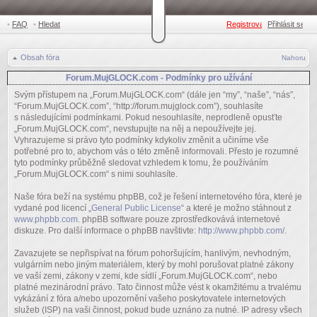
•
FAQ
•
Hledat
Registrovat
Přihlásit se
•
Obsah fóra
Nahoru
Forum.MujGLOCK.com - Podmínky pro užívání
Svým přístupem na „Forum.MujGLOCK.com“ (dále jen “my”, “naše”, “nás”,
“Forum.MujGLOCK.com”, “http://forum.mujglock.com”), souhlasíte
s následujícími podmínkami. Pokud nesouhlasíte, neprodleně opusťte
„Forum.MujGLOCK.com“, nevstupujte na něj a nepoužívejte jej.
Vyhrazujeme si právo tyto podmínky kdykoliv změnit a učiníme vše
potřebné pro to, abychom vás o této změně informovali. Přesto je rozumné
tyto podmínky průběžně sledovat vzhledem k tomu, že používáním
„Forum.MujGLOCK.com“ s nimi souhlasíte.
Naše fóra beží na systému phpBB, což je řešení internetového fóra, které je
vydané pod licencí „
General Public License
“ a které je možno stáhnout z
www.phpbb.com
. phpBB software pouze zprostředkovává internetové
diskuze. Pro další informace o phpBB navštivte:
http://www.phpbb.com/
.
Zavazujete se nepřispívat na fórum pohoršujícím, hanlivým, nevhodným,
vulgárním nebo jiným materiálem, který by mohl porušovat platné zákony
ve vaší zemi, zákony v zemi, kde sídlí „Forum.MujGLOCK.com“, nebo
platné mezinárodní právo. Tato činnost může vést k okamžitému a trvalému
vykázání z fóra a/nebo upozornění vašeho poskytovatele internetových
služeb (ISP) na vaši činnost, pokud bude uznáno za nutné. IP adresy všech