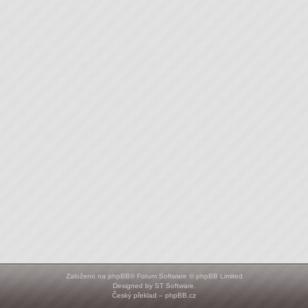
Založeno na
phpBB
® Forum Software © phpBB Limited
Designed by
ST Software
.
Český překlad –
phpBB.cz