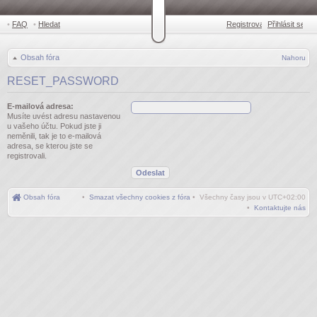
•
FAQ
•
Hledat
Registrovat
Přihlásit se
•
Obsah fóra
Nahoru
RESET_PASSWORD
E-mailová adresa:
Musíte uvést adresu nastavenou
u vašeho účtu. Pokud jste ji
neměnili, tak je to e-mailová
adresa, se kterou jste se
registrovali.
Obsah fóra
•
Smazat všechny cookies z fóra
• Všechny časy jsou v
UTC+02:00
•
Kontaktujte nás