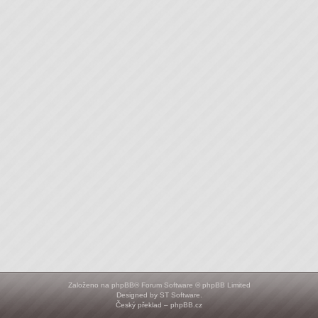
Založeno na
phpBB
® Forum Software © phpBB Limited
Designed by
ST Software
.
Český překlad –
phpBB.cz