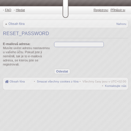
•
FAQ
•
Hledat
Registrovat
Přihlásit se
•
Obsah fóra
Nahoru
RESET_PASSWORD
E-mailová adresa:
Musíte uvést adresu nastavenou
u vašeho účtu. Pokud jste ji
neměnili, tak je to e-mailová
adresa, se kterou jste se
registrovali.
Obsah fóra
•
Smazat všechny cookies z fóra
• Všechny časy jsou v
UTC+02:00
•
Kontaktujte nás