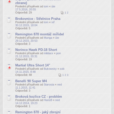
zbrane)
Poslední příspěvek od
tom
«
úte
17.5.2016, 20:55
Odpovědi:
29
1
2
Brokovnice - Střelnice Praha
Poslední příspěvek od
tom
«
stř
30.12.2015, 18:04
Odpovědi:
5
Remington 870 montáž mířidel
Poslední příspěvek od
Munga
«
úte
29.12.2015, 20:53
Odpovědi:
3
Norinco Hawk PD-18 Short
Poslední příspěvek od
mildaxx
«
pon
21.12.2015, 20:31
Odpovědi:
19
Martial Ultra Short 14"
Poslední příspěvek od
Bukowsky
«
sob
14.11.2015, 8:48
Odpovědi:
48
1
2
3
Benelli 90 Super M4
Poslední příspěvek od
Starosta
«
ned
11.1.2015, 11:41
Odpovědi:
3
Broková kozlice CZ - problém
Poslední příspěvek od
HansB
«
ned
14.12.2014, 19:23
Odpovědi:
1
Remington 870 - jaký zbrojní