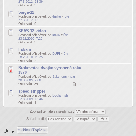
27.3.2012, 13:39
Odpovědi:
5
Saiga-12
Poslední příspěvek od
4mike
«
úte
27.3.2012, 13:17
Odpovědi:
9
SPAS 12 video
Poslední příspěvek od
mailo
«
úte
23.11.2010, 7:22
Odpovědi:
3
Fabarm
Poslední příspěvek od
DUFI
«
čtv
18.2.2010, 19:25
Odpovědi:
2
Brokovnice dvojka vyrobená roku
1870
Poslední příspěvek od
Salamoun
«
pát
28.8.2009, 7:06
Odpovědi:
34
1
2
speed stripper
Poslední příspěvek od
Dydla
«
stř
12.8.2009, 13:46
Odpovědi:
1
Zobrazit témata za předchozí:
Seřadit podle
Odeslat nové téma