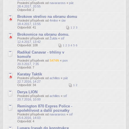
Poslední příspěvek od
navaraross
«
pát
28.4.2017, 20:55
Odpovědi:
2
Brokove strelivo na obranu domu
Poslední příspěvek od
4mike
«
úte
18.4.2017, 13:55
Odpovědi:
41
1
2
3
Brokovnice na obranu domu.
Poslední příspěvek od
Žulda
«
stř
12.4.2017, 13:42
Odpovědi:
108
1
2
3
4
5
6
Radikal Canavar - trhliny v
komoře
Poslední příspěvek od
S474N
«
pon
20.3.2017, 7:35
Odpovědi:
7
Karatay Taktik
Poslední příspěvek od
achilles
«
pát
22.7.2016, 14:27
Odpovědi:
34
1
2
Derya LION
Poslední příspěvek od
achilles
«
stř
20.7.2016, 10:00
Remington 870 Expres Police -
spolehlivost a další poznatky
Poslední příspěvek od
navaraross
«
stř
15.6.2016, 14:03
Odpovědi:
4
Lupara (zasah do konstrukce