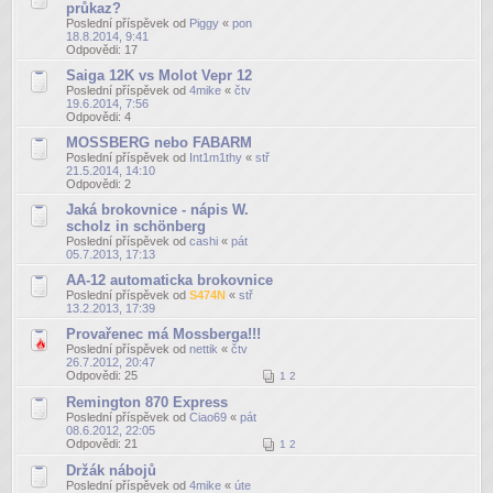
průkaz?
Poslední příspěvek od
Piggy
«
pon
18.8.2014, 9:41
Odpovědi:
17
Saiga 12K vs Molot Vepr 12
Poslední příspěvek od
4mike
«
čtv
19.6.2014, 7:56
Odpovědi:
4
MOSSBERG nebo FABARM
Poslední příspěvek od
Int1m1thy
«
stř
21.5.2014, 14:10
Odpovědi:
2
Jaká brokovnice - nápis W.
scholz in schönberg
Poslední příspěvek od
cashi
«
pát
05.7.2013, 17:13
AA-12 automaticka brokovnice
Poslední příspěvek od
S474N
«
stř
13.2.2013, 17:39
Provařenec má Mossberga!!!
Poslední příspěvek od
nettik
«
čtv
26.7.2012, 20:47
Odpovědi:
25
1
2
Remington 870 Express
Poslední příspěvek od
Ciao69
«
pát
08.6.2012, 22:05
Odpovědi:
21
1
2
Držák nábojů
Poslední příspěvek od
4mike
«
úte