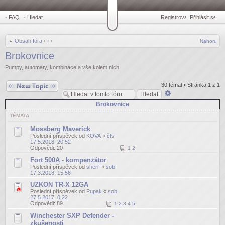
•
FAQ
•
Hledat
Registrovat
Přihlásit se
•
Obsah fóra
‹
‹
‹
Nahoru
Brokovnice
Pumpy, automaty, kombinace a vše kolem nich
Odeslat nové téma
30 témat • Stránka
1
z
1
Pokročilé
hledání
Brokovnice
TÉMATA
Mossberg Maverick
Poslední příspěvek od
KOVA
«
čtv
17.5.2018, 20:52
Odpovědi:
20
1
2
Fort 500A - kompenzátor
Poslední příspěvek od
sherif
«
sob
17.3.2018, 15:56
UZKON TR-X 12GA
Poslední příspěvek od
Pupak
«
sob
27.5.2017, 0:22
Odpovědi:
89
1
2
3
4
5
Winchester SXP Defender -
zkušenosti