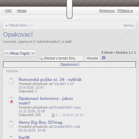
•
FAQ
•
Hledat
Registrovat
Přihlásit se
•
Obsah fóra
‹
‹
‹
Nahoru
Opakovací
Lovecké, sportovní (i "odstřelovačky") a další
Odeslat nové téma
8 témat • Stránka
1
z
1
Pokročilé
hledání
Opakovací
TÉMATA
Rumunská puška vz. 24 - vytěrák
Poslední příspěvek od
*serafin*
«
stř
23.9.2020, 10:47
Odpovědi:
1
Opakovaci kulovnice - jakou
mate?
Poslední příspěvek od
DrobekSDH
«
pon
12.11.2018, 11:08
Odpovědi:
249
1
…
9
10
11
12
13
Henry Big Boy 357mag
Poslední příspěvek od
DrobekSDH
«
pát
05.10.2018, 10:45
Kar98