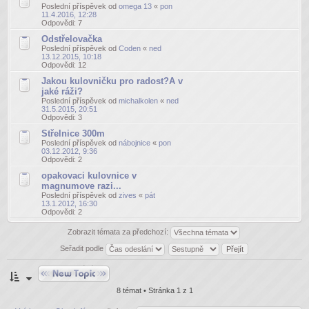
Poslední příspěvek od
omega 13
«
pon
11.4.2016, 12:28
Odpovědi:
7
Odstřelovačka
Poslední příspěvek od
Coden
«
ned
13.12.2015, 10:18
Odpovědi:
12
Jakou kulovničku pro radost?A v
jaké ráži?
Poslední příspěvek od
michalkolen
«
ned
31.5.2015, 20:51
Odpovědi:
3
Střelnice 300m
Poslední příspěvek od
nábojnice
«
pon
03.12.2012, 9:36
Odpovědi:
2
opakovaci kulovnice v
magnumove razi...
Poslední příspěvek od
zives
«
pát
13.1.2012, 16:30
Odpovědi:
2
Zobrazit témata za předchozí:
Seřadit podle
Odeslat nové téma
8 témat • Stránka
1
z
1