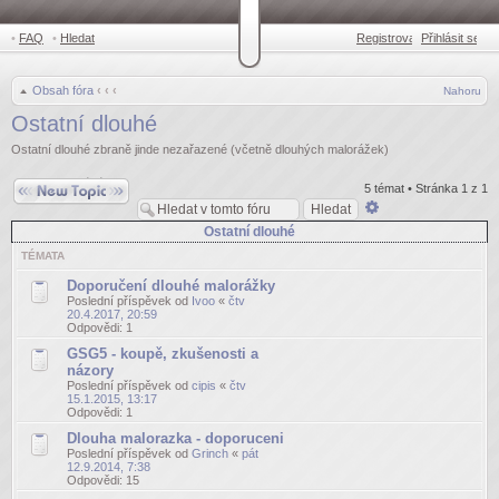
•
FAQ
•
Hledat
Registrovat
Přihlásit se
•
Obsah fóra
‹
‹
‹
Nahoru
Ostatní dlouhé
Ostatní dlouhé zbraně jinde nezařazené (včetně dlouhých malorážek)
Odeslat nové téma
5 témat • Stránka
1
z
1
Pokročilé
hledání
Ostatní dlouhé
TÉMATA
Doporučení dlouhé malorážky
Poslední příspěvek od
Ivoo
«
čtv
20.4.2017, 20:59
Odpovědi:
1
GSG5 - koupě, zkušenosti a
názory
Poslední příspěvek od
cipis
«
čtv
15.1.2015, 13:17
Odpovědi:
1
Dlouha malorazka - doporuceni
Poslední příspěvek od
Grinch
«
pát
12.9.2014, 7:38
Odpovědi:
15