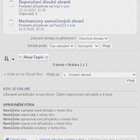
Doporučení dlouhé zbraně
Poslední příspěvek od
nogi
«
pon
13.12.2010, 11:29
Odpovědi:
5
Mechanizmy samočinných zbraní
Poslední příspěvek od
Paul222
«
sob
22.8.2009, 22:33
Zobrazit témata za předchozí:
Seřadit podle
Odeslat nové téma
5 témat • Stránka
1
z
1
Vrátit se na Obsah fóra
Přejít na
KDO JE ONLINE
Uživatelé prohlížející si toto fórum: Žádní registrovaní uživatelé a 3 hosti
OPRÁVNĚNÍ FÓRA
Nemůžete
zakládat nová témata v tomto fóru
Nemůžete
odpovídat v tomto fóru
Nemůžete
upravovat své příspěvky v tomto fóru
Nemůžete
mazat své příspěvky v tomto fóru
Nemůžete
přikládat soubory v tomto fóru
Obsah fóra
•
Smazat všechny cookies z fóra
• Všechny časy jsou v
UTC+02:00