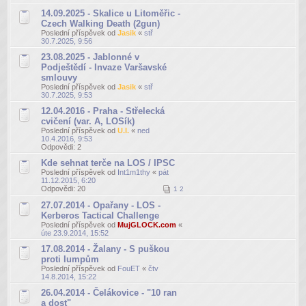
14.09.2025 - Skalice u Litoměřic -
Czech Walking Death (2gun)
Poslední příspěvek od
Jasik
«
stř
30.7.2025, 9:56
23.08.2025 - Jablonné v
Podještědí - Invaze Varšavské
smlouvy
Poslední příspěvek od
Jasik
«
stř
30.7.2025, 9:53
12.04.2016 - Praha - Střelecká
cvičení (var. A, LOSík)
Poslední příspěvek od
U.I.
«
ned
10.4.2016, 9:53
Odpovědi:
2
Kde sehnat terče na LOS / IPSC
Poslední příspěvek od
Int1m1thy
«
pát
11.12.2015, 6:20
Odpovědi:
20
1
2
27.07.2014 - Opařany - LOS -
Kerberos Tactical Challenge
Poslední příspěvek od
MujGLOCK.com
«
úte 23.9.2014, 15:52
17.08.2014 - Žalany - S puškou
proti lumpům
Poslední příspěvek od
FouET
«
čtv
14.8.2014, 15:22
26.04.2014 - Čelákovice - "10 ran
a dost"