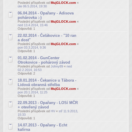
Poslední příspěvek od
MujGLOCK.com
«
úte 06.5.2014, 19:30
06.04.2014 - Opařany - Adisova
pohárovka :-)
Poslední příspěvek od
MujGLOCK.com
«
ned 13.4.2014, 15:46
Odpovědi:
1
22.02.2014 - Čelákovice - "10 ran
a dost"
Poslední příspěvek od
MujGLOCK.com
«
pon 03.3.2014, 9:36
Odpovědi:
1
01.02.2014 - GunCenter
Otrokovice - pohárový závod
Poslední příspěvek od
Johny89
«
ned
02.2.2014, 16:53
Odpovědi:
2
18.01.2014 - Čekanice u Tábora -
Lidová obranná střelba
Poslední příspěvek od
MujGLOCK.com
«
pon 20.1.2014, 11:25
Odpovědi:
1
22.09.2013 - Opařany - LOSí MČR
+ otevřený závod
Poslední příspěvek od
HV
«
stř 11.9.2013,
15:33
Odpovědi:
1
14.07.2013 - Opařany - Echt
kalírna