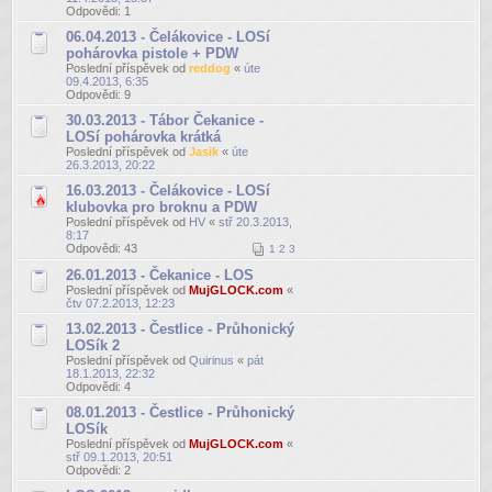
Odpovědi:
1
06.04.2013 - Čelákovice - LOSí
pohárovka pistole + PDW
Poslední příspěvek od
reddog
«
úte
09.4.2013, 6:35
Odpovědi:
9
30.03.2013 - Tábor Čekanice -
LOSí pohárovka krátká
Poslední příspěvek od
Jasik
«
úte
26.3.2013, 20:22
16.03.2013 - Čelákovice - LOSí
klubovka pro broknu a PDW
Poslední příspěvek od
HV
«
stř 20.3.2013,
8:17
Odpovědi:
43
1
2
3
26.01.2013 - Čekanice - LOS
Poslední příspěvek od
MujGLOCK.com
«
čtv 07.2.2013, 12:23
13.02.2013 - Čestlice - Průhonický
LOSík 2
Poslední příspěvek od
Quirinus
«
pát
18.1.2013, 22:32
Odpovědi:
4
08.01.2013 - Čestlice - Průhonický
LOSík
Poslední příspěvek od
MujGLOCK.com
«
stř 09.1.2013, 20:51
Odpovědi:
2