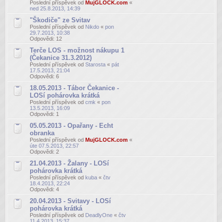
Poslední příspěvek od
MujGLOCK.com
«
ned 25.8.2013, 14:39
"Škodiče" ze Svitav
Poslední příspěvek od
Nikdo
«
pon
29.7.2013, 10:38
Odpovědi:
12
Terče LOS - možnost nákupu 1
(Čekanice 31.3.2012)
Poslední příspěvek od
Starosta
«
pát
17.5.2013, 21:04
Odpovědi:
6
18.05.2013 - Tábor Čekanice -
LOSí pohárovka krátká
Poslední příspěvek od
cmk
«
pon
13.5.2013, 16:09
Odpovědi:
1
05.05.2013 - Opařany - Echt
obranka
Poslední příspěvek od
MujGLOCK.com
«
úte 07.5.2013, 22:57
Odpovědi:
2
21.04.2013 - Žalany - LOSí
pohárovka krátká
Poslední příspěvek od
kuba
«
čtv
18.4.2013, 22:24
Odpovědi:
4
20.04.2013 - Svitavy - LOSí
pohárovka krátká
Poslední příspěvek od
DeadlyOne
«
čtv
11.4.2013, 15:37