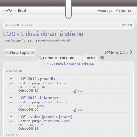
•
FAQ
•
Hledat
Registrovat
Přihlásit se
•
Obsah fóra
‹
‹
‹
Nahoru
LOS - Lidová obranná střelba
Termíny akcí k LOS - Lidové obranné střelbě
Odeslat nové téma
Da
149 témat
1
2
3
Pokročilé
hledání
LOS - Lidová obranná střelba
OZNÁMENÍ
LOS 2012 - pravidla
Poslední příspěvek od
cmk
«
úte
03.12.2013, 10:10
Odpovědi:
32
1
2
LOS 2012 - informace
Poslední příspěvek od
cmk
«
čtv
22.12.2011, 15:35
Odpovědi:
38
1
2
LOS - videa (pouze a jenom)
Poslední příspěvek od
nettik
«
pon
08.7.2013, 12:26
Odpovědi:
12
TÉMATA