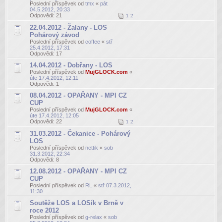
Poslední příspěvek od
tmx
«
pát
04.5.2012, 20:33
Odpovědi:
21
1
2
22.04.2012 - Žalany - LOS
Pohárový závod
Poslední příspěvek od
coffee
«
stř
25.4.2012, 17:31
Odpovědi:
17
14.04.2012 - Dobřany - LOS
Poslední příspěvek od
MujGLOCK.com
«
úte 17.4.2012, 12:11
Odpovědi:
1
08.04.2012 - OPAŘANY - MPI CZ
CUP
Poslední příspěvek od
MujGLOCK.com
«
úte 17.4.2012, 12:05
Odpovědi:
22
1
2
31.03.2012 - Čekanice - Pohárový
LOS
Poslední příspěvek od
nettik
«
sob
31.3.2012, 22:34
Odpovědi:
8
12.08.2012 - OPAŘANY - MPI CZ
CUP
Poslední příspěvek od
RL
«
stř 07.3.2012,
11:30
Soutěže LOS a LOSík v Brně v
roce 2012
Poslední příspěvek od
g-relax
«
sob