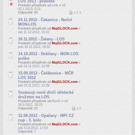
LOS 2013 - pravidla
Poslední příspěvek od
cmk
«
stř
02.1.2013, 0:21
Odpovědi:
55
1
2
3
24.11.2012 - Čekanice - Noční
MON-LOS
Poslední příspěvek od
MujGLOCK.com
«
úte 11.12.2012, 15:22
18.11.2012 - Žalany - LOS
Poslední příspěvek od
MujGLOCK.com
«
pon 26.11.2012, 19:02
14.10.2012 - Dobřany - MON LOS
puška
Poslední příspěvek od
MujGLOCK.com
«
pát 23.11.2012, 12:39
15.09.2012 - Čelákovice - MČR
LOS 2012
Poslední příspěvek od
MujGLOCK.com
«
pát 23.11.2012, 12:09
Sestavuji nové dívčí střelecké
družstvo na LOS
Poslední příspěvek od
Renčí
«
stř
26.9.2012, 18:23
Odpovědi:
22
1
2
12.08.2012 - Opařany - MPI CZ
cup - 3. kolo
Poslední příspěvek od
MujGLOCK.com
«
pát 31.8.2012, 17:53
Odpovědi:
7