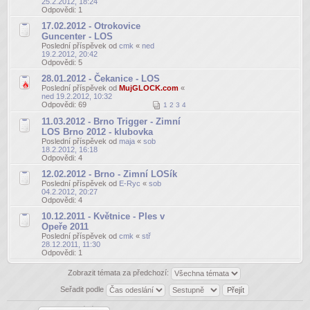
25.2.2012, 18:24
Odpovědi:
1
17.02.2012 - Otrokovice
Guncenter - LOS
Poslední příspěvek od
cmk
«
ned
19.2.2012, 20:42
Odpovědi:
5
28.01.2012 - Čekanice - LOS
Poslední příspěvek od
MujGLOCK.com
«
ned 19.2.2012, 10:32
Odpovědi:
69
1
2
3
4
11.03.2012 - Brno Trigger - Zimní
LOS Brno 2012 - klubovka
Poslední příspěvek od
maja
«
sob
18.2.2012, 16:18
Odpovědi:
4
12.02.2012 - Brno - Zimní LOSík
Poslední příspěvek od
E-Ryc
«
sob
04.2.2012, 20:27
Odpovědi:
4
10.12.2011 - Květnice - Ples v
Opeře 2011
Poslední příspěvek od
cmk
«
stř
28.12.2011, 11:30
Odpovědi:
1
Zobrazit témata za předchozí:
Seřadit podle
Odeslat nové téma