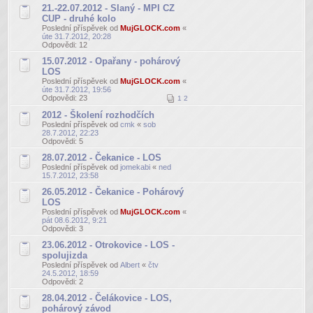
21.-22.07.2012 - Slaný - MPI CZ
CUP - druhé kolo
Poslední příspěvek od
MujGLOCK.com
«
úte 31.7.2012, 20:28
Odpovědi:
12
15.07.2012 - Opařany - pohárový
LOS
Poslední příspěvek od
MujGLOCK.com
«
úte 31.7.2012, 19:56
Odpovědi:
23
1
2
2012 - Školení rozhodčích
Poslední příspěvek od
cmk
«
sob
28.7.2012, 22:23
Odpovědi:
5
28.07.2012 - Čekanice - LOS
Poslední příspěvek od
jomekabi
«
ned
15.7.2012, 23:58
26.05.2012 - Čekanice - Pohárový
LOS
Poslední příspěvek od
MujGLOCK.com
«
pát 08.6.2012, 9:21
Odpovědi:
3
23.06.2012 - Otrokovice - LOS -
spolujizda
Poslední příspěvek od
Albert
«
čtv
24.5.2012, 18:59
Odpovědi:
2
28.04.2012 - Čelákovice - LOS,
pohárový závod