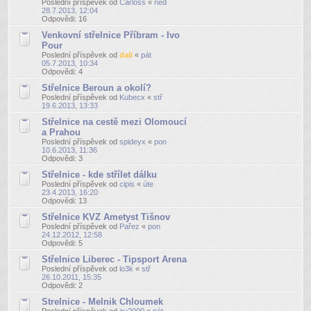
Poslední příspěvek od
Carloss
«
ned
28.7.2013, 12:04
Odpovědi:
16
Venkovní střelnice Příbram - Ivo
Pour
Poslední příspěvek od
dali
«
pát
05.7.2013, 10:34
Odpovědi:
4
Střelnice Beroun a okolí?
Poslední příspěvek od
Kubecx
«
stř
19.6.2013, 13:33
Střelnice na cestě mezi Olomoucí
a Prahou
Poslední příspěvek od
spideyx
«
pon
10.6.2013, 11:36
Odpovědi:
3
Střelnice - kde střílet dálku
Poslední příspěvek od
cipis
«
úte
23.4.2013, 16:20
Odpovědi:
13
Střelnice KVZ Ametyst Tišnov
Poslední příspěvek od
Pařez
«
pon
24.12.2012, 12:58
Odpovědi:
5
Střelnice Liberec - Tipsport Arena
Poslední příspěvek od
lo3k
«
stř
26.10.2011, 15:35
Odpovědi:
2
Strelnice - Melnik Chloumek
Poslední příspěvek od
jry2000
«
pát