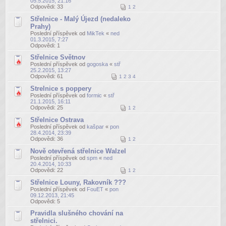
05.5.2015, 21:16
Odpovědi:
33
1
2
Střelnice - Malý Újezd (nedaleko
Prahy)
Poslední příspěvek od
MikTek
«
ned
01.3.2015, 7:27
Odpovědi:
1
Střelnice Světnov
Poslední příspěvek od
gogoska
«
stř
25.2.2015, 13:27
Odpovědi:
61
1
2
3
4
Strelnice s poppery
Poslední příspěvek od
formic
«
stř
21.1.2015, 16:11
Odpovědi:
25
1
2
Střelnice Ostrava
Poslední příspěvek od
kašpar
«
pon
28.4.2014, 23:39
Odpovědi:
36
1
2
Nově otevřená střelnice Walzel
Poslední příspěvek od
spm
«
ned
20.4.2014, 10:33
Odpovědi:
22
1
2
Střelnice Louny, Rakovník ???
Poslední příspěvek od
FouET
«
pon
09.12.2013, 21:45
Odpovědi:
5
Pravidla slušného chování na
střelnici.