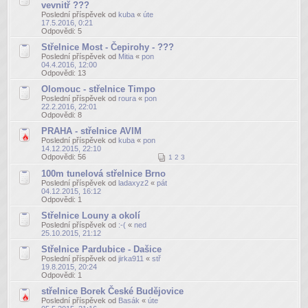
vevnitř ???
Poslední příspěvek od
kuba
«
úte
17.5.2016, 0:21
Odpovědi:
5
Střelnice Most - Čepirohy - ???
Poslední příspěvek od
Mitia
«
pon
04.4.2016, 12:00
Odpovědi:
13
Olomouc - střelnice Timpo
Poslední příspěvek od
roura
«
pon
22.2.2016, 22:01
Odpovědi:
8
PRAHA - střelnice AVIM
Poslední příspěvek od
kuba
«
pon
14.12.2015, 22:10
Odpovědi:
56
1
2
3
100m tunelová střelnice Brno
Poslední příspěvek od
ladaxyz2
«
pát
04.12.2015, 16:12
Odpovědi:
1
Střelnice Louny a okolí
Poslední příspěvek od
:-(
«
ned
25.10.2015, 21:12
Střelnice Pardubice - Dašice
Poslední příspěvek od
jirka911
«
stř
19.8.2015, 20:24
Odpovědi:
1
střelnice Borek České Budějovice
Poslední příspěvek od
Basák
«
úte