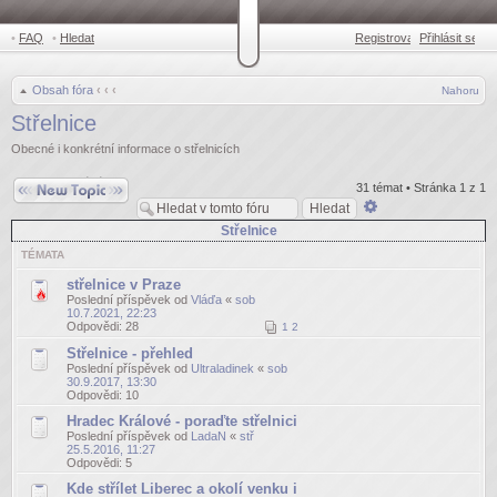
•
FAQ
•
Hledat
Registrovat
Přihlásit se
•
Obsah fóra
‹
‹
‹
Nahoru
Střelnice
Obecné i konkrétní informace o střelnicích
Odeslat nové téma
31 témat • Stránka
1
z
1
Pokročilé
hledání
Střelnice
TÉMATA
střelnice v Praze
Poslední příspěvek od
Vláďa
«
sob
10.7.2021, 22:23
Odpovědi:
28
1
2
Střelnice - přehled
Poslední příspěvek od
Ultraladinek
«
sob
30.9.2017, 13:30
Odpovědi:
10
Hradec Králové - poraďte střelnici
Poslední příspěvek od
LadaN
«
stř
25.5.2016, 11:27
Odpovědi:
5
Kde střílet Liberec a okolí venku i