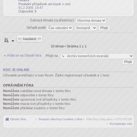
Poslední příspěvek od
klasik
«
ned
01.2.2009, 14:47
Odpovědi:
9
Zobrazit témata za předchozí:
Seřadit podle
Fórum je
zamknuté
10 témat • Stránka
1
z
1
Vrátit se na Obsah fóra
Přejít na
KDO JE ONLINE
Uživatelé prohlížející si toto fórum: Žádní registrovaní uživatelé a 1 host
OPRÁVNĚNÍ FÓRA
Nemůžete
zakládat nová témata v tomto fóru
Nemůžete
odpovídat v tomto fóru
Nemůžete
upravovat své příspěvky v tomto fóru
Nemůžete
mazat své příspěvky v tomto fóru
Nemůžete
přikládat soubory v tomto fóru
Obsah fóra
•
Smazat všechny cookies z fóra
• Všechny časy jsou v
UTC+02:00
•
Kontaktujte nás