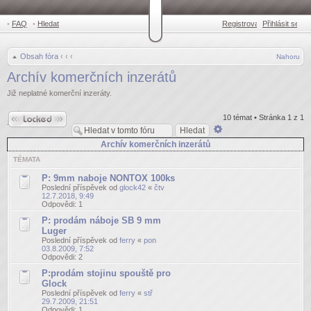
•
FAQ
•
Hledat
Registrovat
Přihlásit se
•
Obsah fóra
‹
‹
‹
Nahoru
Archív komerčních inzerátů
Již neplatné komerční inzeráty.
Fórum je
10 témat • Stránka
1
z
1
zamknuté
Pokročilé
hledání
Archív komerčních inzerátů
TÉMATA
P: 9mm naboje NONTOX 100ks
Poslední příspěvek od
glock42
«
čtv
12.7.2018, 9:49
Odpovědi:
1
P: prodám náboje SB 9 mm
Luger
Poslední příspěvek od
ferry
«
pon
03.8.2009, 7:52
Odpovědi:
2
P:prodám stojinu spouště pro
Glock
Poslední příspěvek od
ferry
«
stř
29.7.2009, 21:51
Odpovědi:
1