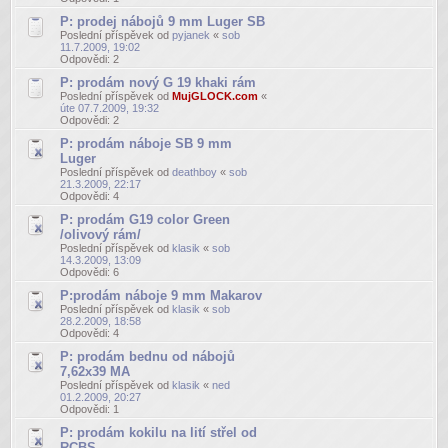
P: prodej nábojů 9 mm Luger SB
Poslední příspěvek od
pyjanek
«
sob
11.7.2009, 19:02
Odpovědi:
2
P: prodám nový G 19 khaki rám
Poslední příspěvek od
MujGLOCK.com
«
úte 07.7.2009, 19:32
Odpovědi:
2
P: prodám náboje SB 9 mm
Luger
Poslední příspěvek od
deathboy
«
sob
21.3.2009, 22:17
Odpovědi:
4
P: prodám G19 color Green
/olivový rám/
Poslední příspěvek od
klasik
«
sob
14.3.2009, 13:09
Odpovědi:
6
P:prodám náboje 9 mm Makarov
Poslední příspěvek od
klasik
«
sob
28.2.2009, 18:58
Odpovědi:
4
P: prodám bednu od nábojů
7,62x39 MA
Poslední příspěvek od
klasik
«
ned
01.2.2009, 20:27
Odpovědi:
1
P: prodám kokilu na lití střel od
RCBS