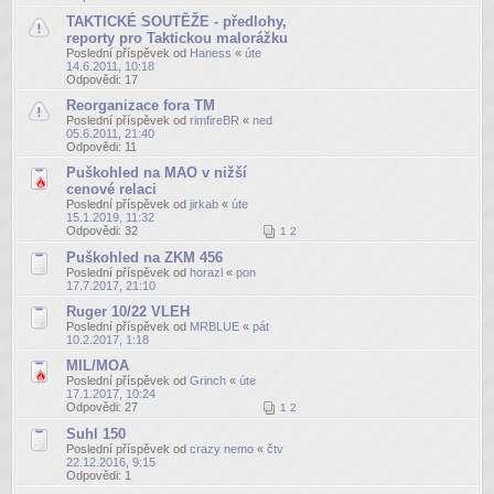
TAKTICKÉ SOUTĚŽE - předlohy,
reporty pro Taktickou malorážku
Poslední příspěvek od
Haness
«
úte
14.6.2011, 10:18
Odpovědi:
17
Reorganizace fora TM
Poslední příspěvek od
rimfireBR
«
ned
05.6.2011, 21:40
Odpovědi:
11
Puškohled na MAO v nižší
cenové relaci
Poslední příspěvek od
jirkab
«
úte
15.1.2019, 11:32
Odpovědi:
32
1
2
Puškohled na ZKM 456
Poslední příspěvek od
horazl
«
pon
17.7.2017, 21:10
Ruger 10/22 VLEH
Poslední příspěvek od
MRBLUE
«
pát
10.2.2017, 1:18
MIL/MOA
Poslední příspěvek od
Grinch
«
úte
17.1.2017, 10:24
Odpovědi:
27
1
2
Suhl 150
Poslední příspěvek od
crazy nemo
«
čtv
22.12.2016, 9:15
Odpovědi:
1