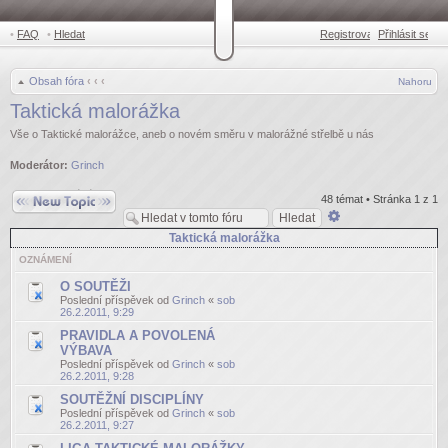
•
FAQ
•
Hledat
Registrovat
Přihlásit se
•
Obsah fóra
‹
‹
‹
Nahoru
Taktická malorážka
Vše o Taktické malorážce, aneb o novém směru v malorážné střelbě u nás
Moderátor:
Grinch
Odeslat nové téma
48 témat • Stránka
1
z
1
Pokročilé
hledání
Taktická malorážka
OZNÁMENÍ
O SOUTĚŽI
Poslední příspěvek od
Grinch
«
sob
26.2.2011, 9:29
PRAVIDLA A POVOLENÁ
VÝBAVA
Poslední příspěvek od
Grinch
«
sob
26.2.2011, 9:28
SOUTĚŽNÍ DISCIPLÍNY
Poslední příspěvek od
Grinch
«
sob
26.2.2011, 9:27