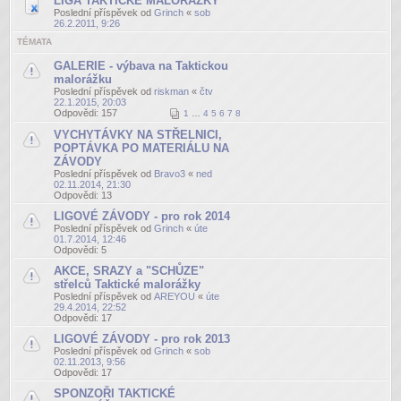
LIGA TAKTICKÉ MALORÁŽKY
Poslední příspěvek od
Grinch
«
sob
26.2.2011, 9:26
TÉMATA
GALERIE - výbava na Taktickou
malorážku
Poslední příspěvek od
riskman
«
čtv
22.1.2015, 20:03
Odpovědi:
157
1
…
4
5
6
7
8
VYCHYTÁVKY NA STŘELNICI,
POPTÁVKA PO MATERIÁLU NA
ZÁVODY
Poslední příspěvek od
Bravo3
«
ned
02.11.2014, 21:30
Odpovědi:
13
LIGOVÉ ZÁVODY - pro rok 2014
Poslední příspěvek od
Grinch
«
úte
01.7.2014, 12:46
Odpovědi:
5
AKCE, SRAZY a "SCHŮZE"
střelců Taktické malorážky
Poslední příspěvek od
AREYOU
«
úte
29.4.2014, 22:52
Odpovědi:
17
LIGOVÉ ZÁVODY - pro rok 2013
Poslední příspěvek od
Grinch
«
sob
02.11.2013, 9:56
Odpovědi:
17
SPONZOŘI TAKTICKÉ