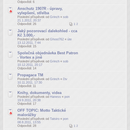
Odpovědi:
6
Anschutz 1907R - úpravy,
vylepšení, střelba
Poslední příspěvek od
Grinch
«
sob
21.1.2012, 20:37
Odpovědi:
26
1
2
Jaký pozorovací dalekohled - cca
Kč 3.000,-
Poslední příspěvek od
Ghost762
«
úte
13.12.2011, 7:44
Odpovědi:
15
Společná objednávka Best Patron
- Vortex a jiné
Poslední příspěvek od
Grinch
«
sob
10.12.2011, 20:17
Odpovědi:
14
Propagace TM
Poslední příspěvek od
Grinch
«
čtv
10.11.2011, 17:30
Odpovědi:
11
Knihy, dokumenty, videa
Poslední příspěvek od
Haness
«
pon
19.9.2011, 20:38
Odpovědi:
17
OFF TOPIC: Motto Taktické
malorážky
Poslední příspěvek od
Tatsiro
«
pon
08.8.2011, 13:55
Odpovědi:
28
1
2