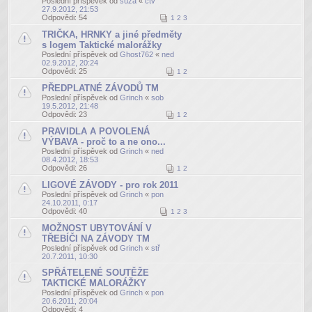
Poslední příspěvek od
suza
«
čtv
27.9.2012, 21:53
Odpovědi:
54
1
2
3
TRIČKA, HRNKY a jiné předměty
s logem Taktické malorážky
Poslední příspěvek od
Ghost762
«
ned
02.9.2012, 20:24
Odpovědi:
25
1
2
PŘEDPLATNÉ ZÁVODŮ TM
Poslední příspěvek od
Grinch
«
sob
19.5.2012, 21:48
Odpovědi:
23
1
2
PRAVIDLA A POVOLENÁ
VÝBAVA - proč to a ne ono...
Poslední příspěvek od
Grinch
«
ned
08.4.2012, 18:53
Odpovědi:
26
1
2
LIGOVÉ ZÁVODY - pro rok 2011
Poslední příspěvek od
Grinch
«
pon
24.10.2011, 0:17
Odpovědi:
40
1
2
3
MOŽNOST UBYTOVÁNÍ V
TŘEBÍČI NA ZÁVODY TM
Poslední příspěvek od
Grinch
«
stř
20.7.2011, 10:30
SPŘÁTELENÉ SOUTĚŽE
TAKTICKÉ MALORÁŽKY
Poslední příspěvek od
Grinch
«
pon
20.6.2011, 20:04
Odpovědi:
4