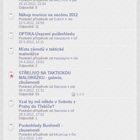
Poslední příspěvek od
AREYOU
«
pát
26.10.2012, 22:04
Odpovědi:
8
Nákup munice na sezónu 2012
Poslední příspěvek od
Grinch
«
úte
22.5.2012, 16:59
Odpovědi:
11
OPTIKA-Usazení puškohledu
Poslední příspěvek od
maxpayne
«
stř
02.5.2012, 12:11
Místa závodů v taktické
malorážce
Poslední příspěvek od
maxpayne
«
úte
24.4.2012, 19:01
Odpovědi:
2
STŘELIVO NA TAKTICKOU
MALORÁŽKU - galerie,
zkušenosti
Poslední příspěvek od
Starosta
«
pát
06.4.2012, 21:31
Odpovědi:
53
1
2
3
Vzal by mě někdo v Sobotu z
Prahy do Třebíče?
Poslední příspěvek od
Starosta
«
stř
28.3.2012, 17:02
Odpovědi:
1
Puskohledy Bushnell -
zkusenosti
Poslední příspěvek od
kitcarcup
«
čtv
23.2.2012, 1:43