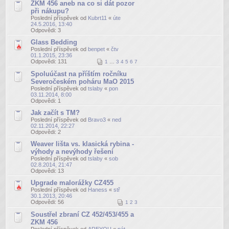
ZKM 456 aneb na co si dát pozor
při nákupu?
Poslední příspěvek od
Kubrt11
«
úte
24.5.2016, 13:40
Odpovědi:
3
Glass Bedding
Poslední příspěvek od
benpet
«
čtv
01.1.2015, 23:36
Odpovědi:
131
1
…
3
4
5
6
7
Spoluúčast na příštím ročníku
Severočeském poháru MaO 2015
Poslední příspěvek od
tslaby
«
pon
03.11.2014, 8:00
Odpovědi:
1
Jak začít s TM?
Poslední příspěvek od
Bravo3
«
ned
02.11.2014, 22:27
Odpovědi:
2
Weaver lišta vs. klasická rybina -
výhody a nevýhody řešení
Poslední příspěvek od
tslaby
«
sob
02.8.2014, 21:47
Odpovědi:
13
Upgrade malorážky CZ455
Poslední příspěvek od
Haness
«
stř
30.1.2013, 20:46
Odpovědi:
56
1
2
3
Soustřel zbraní CZ 452/453/455 a
ZKM 456