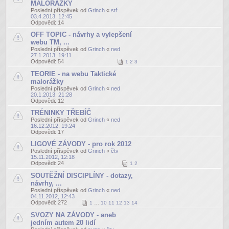
MALORÁŽKY
Poslední příspěvek od
Grinch
«
stř
03.4.2013, 12:45
Odpovědi:
14
OFF TOPIC - návrhy a vylepšení
webu TM, ...
Poslední příspěvek od
Grinch
«
ned
27.1.2013, 19:11
Odpovědi:
54
1
2
3
TEORIE - na webu Taktické
malorážky
Poslední příspěvek od
Grinch
«
ned
20.1.2013, 21:28
Odpovědi:
12
TRÉNINKY TŘEBÍČ
Poslední příspěvek od
Grinch
«
ned
16.12.2012, 19:24
Odpovědi:
17
LIGOVÉ ZÁVODY - pro rok 2012
Poslední příspěvek od
Grinch
«
čtv
15.11.2012, 12:18
Odpovědi:
24
1
2
SOUTĚŽNÍ DISCIPLÍNY - dotazy,
návrhy, ...
Poslední příspěvek od
Grinch
«
ned
04.11.2012, 12:43
Odpovědi:
272
1
…
10
11
12
13
14
SVOZY NA ZÁVODY - aneb
jedním autem 20 lidí