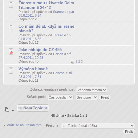
Žádost o radu uživatele Delta
Titanium 6-24x42
Poslední příspěvek od
Starosta
«
pát
05.8.2011, 8:24
Odpovědi:
2
Co mám dělat, když mi rezne
hlaveň?
Poslední příspěvek od
Tatsiro
«
čtv
04.8.2011, 8:36
Odpovědi:
17
Jaké náboje do CZ 455
Poslední příspěvek od
Grinch
«
stř
27.4.2011, 20:28
Odpovědi:
40
1
2
3
Výměna hlavně
Poslední příspěvek od
Haness
«
stř
23.3.2011, 7:31
Odpovědi:
11
Zobrazit témata za předchozí:
Seřadit podle
Odeslat nové téma
48 témat • Stránka
1
z
1
Vrátit se na Obsah fóra
Přejít na