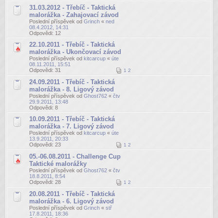
31.03.2012 - Třebíč - Taktická
malorážka - Zahajovací závod
Poslední příspěvek od
Grinch
«
ned
08.4.2012, 14:31
Odpovědi:
12
22.10.2011 - Třebíč - Taktická
malorážka - Ukončovací závod
Poslední příspěvek od
kitcarcup
«
úte
08.11.2011, 15:51
Odpovědi:
31
1
2
24.09.2011 - Třebíč - Taktická
malorážka - 8. Ligový závod
Poslední příspěvek od
Ghost762
«
čtv
29.9.2011, 13:48
Odpovědi:
8
10.09.2011 - Třebíč - Taktická
malorážka - 7. Ligový závod
Poslední příspěvek od
kitcarcup
«
úte
13.9.2011, 20:33
Odpovědi:
23
1
2
05.-06.08.2011 - Challenge Cup
Taktické malorážky
Poslední příspěvek od
Ghost762
«
čtv
18.8.2011, 8:54
Odpovědi:
28
1
2
20.08.2011 - Třebíč - Taktická
malorážka - 6. Ligový závod
Poslední příspěvek od
Grinch
«
stř
17.8.2011, 18:36