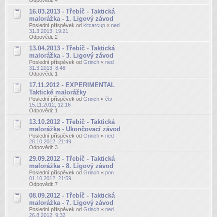
16.03.2013 - Třebíč - Taktická
malorážka - 1. Ligový závod
Poslední příspěvek od
kitcarcup
«
ned
31.3.2013, 19:21
Odpovědi:
2
13.04.2013 - Třebíč - Taktická
malorážka - 3. Ligový závod
Poslední příspěvek od
Grinch
«
ned
31.3.2013, 8:46
Odpovědi:
1
17.11.2012 - EXPERIMENTAL
Taktické malorážky
Poslední příspěvek od
Grinch
«
čtv
15.11.2012, 12:16
Odpovědi:
1
13.10.2012 - Třebíč - Taktická
malorážka - Ukončovací závod
Poslední příspěvek od
Grinch
«
ned
28.10.2012, 21:49
Odpovědi:
3
29.09.2012 - Třebíč - Taktická
malorážka - 8. Ligový závod
Poslední příspěvek od
Grinch
«
pon
01.10.2012, 21:59
Odpovědi:
7
08.09.2012 - Třebíč - Taktická
malorážka - 7. Ligový závod
Poslední příspěvek od
Grinch
«
ned
26.8.2012, 9:32