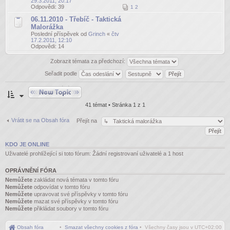
29.3.2011, 20:17
Odpovědi:
39
1
2
06.11.2010 - Třebíč - Taktická
Malorážka
Poslední příspěvek od
Grinch
«
čtv
17.2.2011, 12:10
Odpovědi:
14
Zobrazit témata za předchozí:
Seřadit podle
Odeslat nové téma
41 témat • Stránka
1
z
1
Vrátit se na Obsah fóra
Přejít na
KDO JE ONLINE
Uživatelé prohlížející si toto fórum: Žádní registrovaní uživatelé a 1 host
OPRÁVNĚNÍ FÓRA
Nemůžete
zakládat nová témata v tomto fóru
Nemůžete
odpovídat v tomto fóru
Nemůžete
upravovat své příspěvky v tomto fóru
Nemůžete
mazat své příspěvky v tomto fóru
Nemůžete
přikládat soubory v tomto fóru
Obsah fóra
•
Smazat všechny cookies z fóra
• Všechny časy jsou v
UTC+02:00