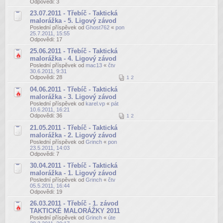
Odpovědi:
3
23.07.2011 - Třebíč - Taktická
malorážka - 5. Ligový závod
Poslední příspěvek od
Ghost762
«
pon
25.7.2011, 15:55
Odpovědi:
17
25.06.2011 - Třebíč - Taktická
malorážka - 4. Ligový závod
Poslední příspěvek od
mac13
«
čtv
30.6.2011, 9:31
Odpovědi:
28
1
2
04.06.2011 - Třebíč - Taktická
malorážka - 3. Ligový závod
Poslední příspěvek od
karel.vp
«
pát
10.6.2011, 16:21
Odpovědi:
36
1
2
21.05.2011 - Třebíč - Taktická
malorážka - 2. Ligový závod
Poslední příspěvek od
Grinch
«
pon
23.5.2011, 14:03
Odpovědi:
7
30.04.2011 - Třebíč - Taktická
malorážka - 1. Ligový závod
Poslední příspěvek od
Grinch
«
čtv
05.5.2011, 16:44
Odpovědi:
19
26.03.2011 - Třebíč - 1. závod
TAKTICKÉ MALORÁŽKY 2011
Poslední příspěvek od
Grinch
«
úte