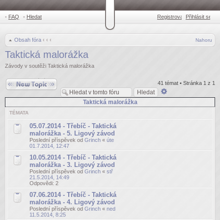
•
FAQ
•
Hledat
Registrovat
Přihlásit se
•
Obsah fóra
‹
‹
‹
Nahoru
Taktická malorážka
Závody v soutěži Taktická malorážka
Odeslat nové téma
41 témat • Stránka
1
z
1
Pokročilé
hledání
Taktická malorážka
TÉMATA
05.07.2014 - Třebíč - Taktická
malorážka - 5. Ligový závod
Poslední příspěvek od
Grinch
«
úte
01.7.2014, 12:47
10.05.2014 - Třebíč - Taktická
malorážka - 3. Ligový závod
Poslední příspěvek od
Grinch
«
stř
21.5.2014, 14:49
Odpovědi:
2
07.06.2014 - Třebíč - Taktická
malorážka - 4. Ligový závod
Poslední příspěvek od
Grinch
«
ned
11.5.2014, 8:25