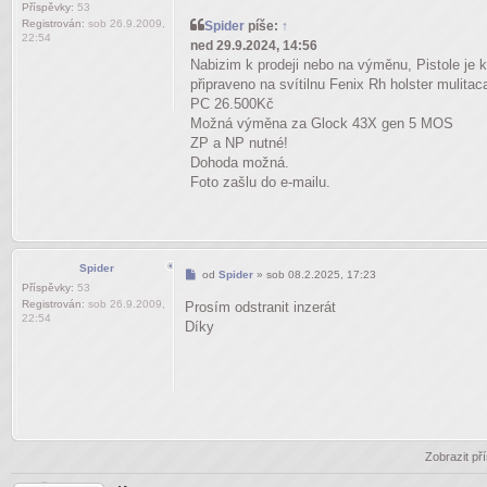
Příspěvky:
53
Registrován:
sob 26.9.2009,
Spider
píše:
↑
22:54
ned 29.9.2024, 14:56
Nabizim k prodeji nebo na výměnu, Pistole je
připraveno na svítilnu Fenix Rh holster muli
PC 26.500Kč
Možná výměna za Glock 43X gen 5 MOS
ZP a NP nutné!
Dohoda možná.
Foto zašlu do e-mailu.
Spider
Příspěvek
od
Spider
»
sob 08.2.2025, 17:23
Příspěvky:
53
Registrován:
sob 26.9.2009,
Prosím odstranit inzerát
22:54
Díky
Zobrazit př