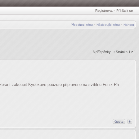
Registrovat
•
Přihlásit se
Předchozí téma
•
Následující téma
•
Nahoru
3 příspěvky • Stránka
1
z
1
braní zakoupit Kydexove pouzdro připraveno na svítilnu Fenix Rh