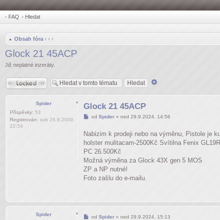
•
FAQ
•
Hledat
Obsah fóra
‹
‹
‹
Glock 21 45ACP
Již neplatné inzeráty.
Zamčeno
Pokročilé
hledání
Spider
Glock 21 45ACP
Příspěvky:
53
Příspěvek
od
Spider
»
ned 29.9.2024, 14:56
Registrován:
sob 26.9.2009,
22:54
Nabizim k prodeji nebo na výměnu, Pistole je 
holster mulitacam-2500Kč Svítilna Fenix GL19
PC 26.500Kč
Možná výměna za Glock 43X gen 5 MOS
ZP a NP nutné!
Foto zašlu do e-mailu.
Spider
Příspěvek
od
Spider
»
ned 29.9.2024, 15:13