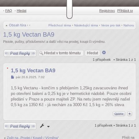
•
FAQ
•
Hledat
Registrovat
Přihlásit se
•
Obsah fóra
‹
‹
Předchozí téma
•
Následující téma
•
Verze pro tisk
•
Nahoru
1,5 kg Vectan BA9
Pistole, pušky, příslušenství a další věci na prodej, koupi či výměnu.
Odpovědět
Pokročilé
hledání
1 příspěvek • Stránka
1
z
1
1,5 kg Vectan BA9
Příspěvek
pát 20.6.2025, 7:02
1,5 kg Vectanu - končím s přebíjením 1,25kg zavacuováno ihned
po otevření balení a 0,25 kg je v hermetické nádobě. Pouze osobní
předání v Praze a pouze majiteli ZP. Na netu jsem nejlevněji našel
0,5 kg za 1350 Kč - já nechám za 3000 Kč 1,5 kg = 26% sleva
Odpovědět
1 příspěvek • Stránka
1
z
1
Přejít na
Zpět na „Prodej / Koupě / Výměna“