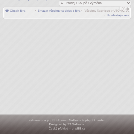
Obsah fóra
•
Smazat všechny cookies z fóra
• Všechny časy jsou v
UTC+02:00
•
Kontaktujte nás
Založeno na
phpBB
® Forum Software © phpBB Limited
Designed by
ST Software
.
Český překlad –
phpBB.cz