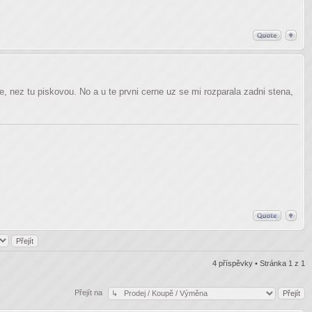
nez tu piskovou. No a u te prvni cerne uz se mi rozparala zadni stena,
4 příspěvky • Stránka
1
z
1
Přejít na