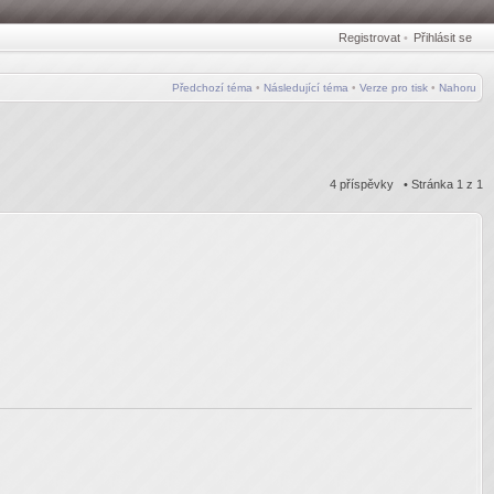
Registrovat
•
Přihlásit se
Předchozí téma
•
Následující téma
•
Verze pro tisk
•
Nahoru
4 příspěvky • Stránka
1
z
1