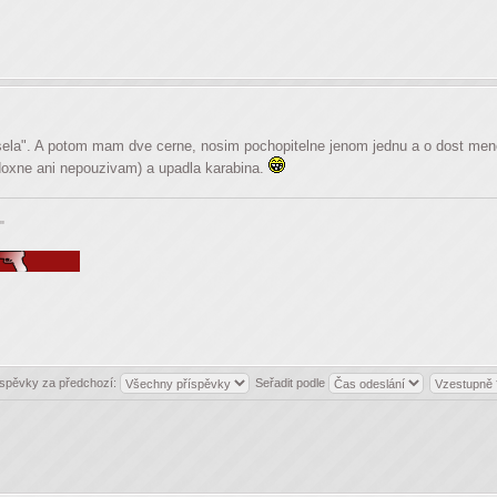
la". A potom mam dve cerne, nosim pochopitelne jenom jednu a o dost mene, 
adoxne ani nepouzivam) a upadla karabina.
"
íspěvky za předchozí:
Seřadit podle