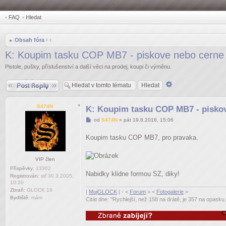
•
FAQ
•
Hledat
Obsah fóra
‹
‹
K: Koupim tasku COP MB7 - piskove nebo cerne
Pistole, pušky, příslušenství a další věci na prodej, koupi či výměnu.
Odpovědět
Pokročilé
hledání
S474N
K: Koupim tasku COP MB7 - piskov
Příspěvek
od
S474N
»
pát 19.8.2016, 15:06
Koupim tasku COP MB7, pro pravaka.
VIP člen
Příspěvky:
13302
Nabidky klidne formou SZ, diky!
Registrován:
stř 30.3.2005,
10:20
Zbraň:
GLOCK 19
|
MujGLOCK
| - <
Forum
> <
Fotogalerie
>
Bydliště:
mám
Citát dne: "Rychlejší, než 158 na drátě, je 357 na opasku.