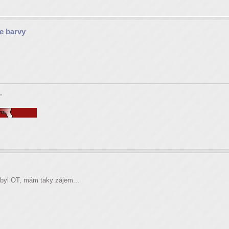
e barvy
"
nebyl OT, mám taky zájem...