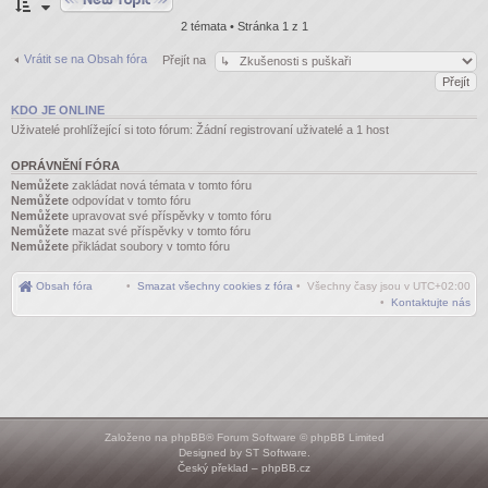
2 témata • Stránka
1
z
1
Vrátit se na Obsah fóra
Přejít na
KDO JE ONLINE
Uživatelé prohlížející si toto fórum: Žádní registrovaní uživatelé a 1 host
OPRÁVNĚNÍ FÓRA
Nemůžete
zakládat nová témata v tomto fóru
Nemůžete
odpovídat v tomto fóru
Nemůžete
upravovat své příspěvky v tomto fóru
Nemůžete
mazat své příspěvky v tomto fóru
Nemůžete
přikládat soubory v tomto fóru
Obsah fóra
•
Smazat všechny cookies z fóra
• Všechny časy jsou v
UTC+02:00
•
Kontaktujte nás
Založeno na
phpBB
® Forum Software © phpBB Limited
Designed by
ST Software
.
Český překlad –
phpBB.cz