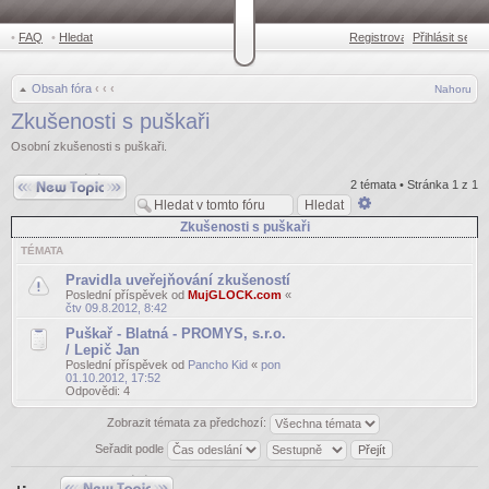
•
FAQ
•
Hledat
Registrovat
Přihlásit se
•
Obsah fóra
‹
‹
‹
Nahoru
Zkušenosti s puškaři
Osobní zkušenosti s puškaři.
Odeslat nové téma
2 témata • Stránka
1
z
1
Pokročilé
hledání
Zkušenosti s puškaři
TÉMATA
Pravidla uveřejňování zkušeností
Poslední příspěvek od
MujGLOCK.com
«
čtv 09.8.2012, 8:42
Puškař - Blatná - PROMYS, s.r.o.
/ Lepič Jan
Poslední příspěvek od
Pancho Kid
«
pon
01.10.2012, 17:52
Odpovědi:
4
Zobrazit témata za předchozí:
Seřadit podle
Odeslat nové téma