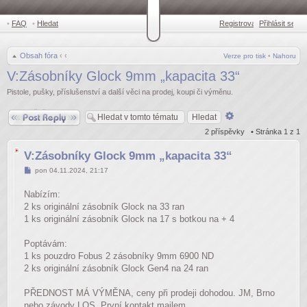
•
FAQ
•
Hledat
Registrovat
Přihlásit se
•
Obsah fóra
‹
‹
Verze pro tisk
•
Nahoru
V:Zásobníky Glock 9mm „kapacita 33“
Pistole, pušky, příslušenství a další věci na prodej, koupi či výměnu.
Odpovědět
Pokročilé
hledání
2 příspěvky • Stránka
1
z
1
V:Zásobníky Glock 9mm „kapacita 33“
Příspěvek
pon 04.11.2024, 21:17
Nabízím:
2 ks originální zásobník Glock na 33 ran
1 ks originální zásobník Glock na 17 s botkou na + 4
Poptávám:
1 ks pouzdro Fobus 2 zásobníky 9mm 6900 ND
2 ks originální zásobník Glock Gen4 na 24 ran
PŘEDNOST MÁ VÝMĚNA, ceny při prodeji dohodou. JM, Brno
nebo závody LOS. První kontakt mailem.