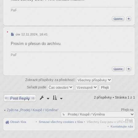
PaF
Příspěvek
úte 12.11.2024, 16:41
Prosím o přesun do archívu.
PaF
Zobrazit příspěvky za předchozí:
Seřadit podle
Odpovědět
2 příspěvky • Stránka
1
z
1
Přejít na
Zpět na „Prodej / Koupě / Výměna“
Obsah fóra
•
Smazat všechny cookies z fóra
• Všechny časy jsou v
UTC+02:00
•
Kontaktujte nás